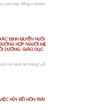
 lực của hợp đồng vi phạm
 XÁC ĐỊNH QUYỀN NUÔI
TRƯỜNG HỢP NGƯỜI MẸ
ÔI DƯỠNG, GIÁO DỤC
uôi con dưới 36 tháng tuổi
VIỆC HỦY KẾT HÔN TRÁI