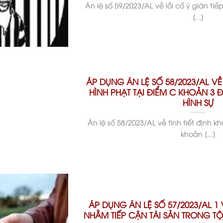
Án lệ số 59/2023/AL về lỗi cố ý gián tiế
[...]
ÁP DỤNG ÁN LỆ SỐ 58/2023/AL VỀ 
HÌNH PHẠT TẠI ĐIỂM C KHOẢN 3 Đ
HÌNH SỰ
Án lệ số 58/2023/AL về tình tiết định k
khoản [...]
ÁP DỤNG ÁN LỆ SỐ 57/2023/AL 1 
NHẰM TIẾP CẬN TÀI SẢN TRONG TỘI