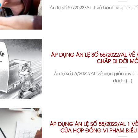
Án lệ số 57/2023/AL 1 về hành vi gian dối
ÁP DỤNG ÁN LỆ SỐ 56/2022/AL VỀ 
CHẤP DI DỜI M
Án lệ số 56/2022/AL về việc giải quyế
được [...]
ÁP DỤNG ÁN LỆ SỐ 55/2022/AL 1 
CỦA HỢP ĐỒNG VI PHẠM ĐIỀU 