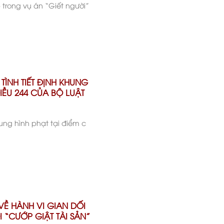
p trong vụ án “Giết người”
TÌNH TIẾT ĐỊNH KHUNG
IỀU 244 CỦA BỘ LUẬT
hung hình phạt tại điểm c
VỀ HÀNH VI GIAN DỐI
 “CƯỚP GIẬT TÀI SẢN”