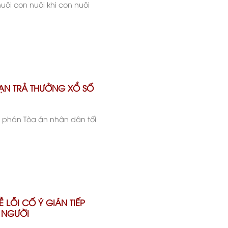
uôi con nuôi khi con nuôi
HẠN TRẢ THƯỞNG XỔ SỐ
 phán Tòa án nhân dân tối
 LỖI CỐ Ý GIÁN TIẾP
 NGƯỜI