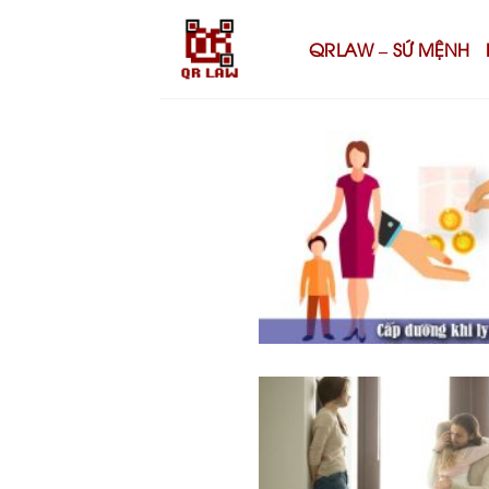
Skip
to
QRLAW – SỨ MỆNH
content