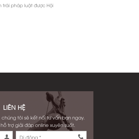
n trái pháp luật được Hội
LIÊN HỆ
 chúng tôi sẽ kết nối tư vấn bạn ngay.
hỗ trợ giải đáp online xuyên suốt.