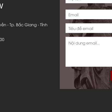
W
ền - Tp. Bắc Giang - Tỉnh
000