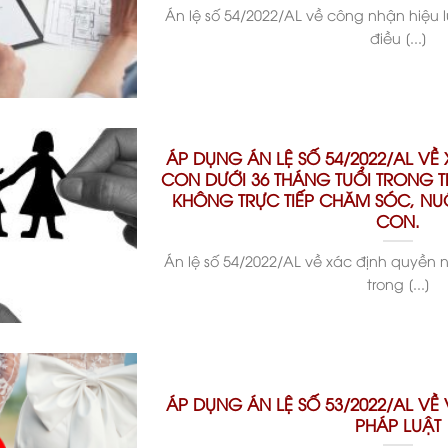
Án lệ số 54/2022/AL về công nhận hiệu
điều [...]
ÁP DỤNG ÁN LỆ SỐ 54/2022/AL VỀ
CON DƯỚI 36 THÁNG TUỔI TRONG 
KHÔNG TRỰC TIẾP CHĂM SÓC, NU
CON.
Án lệ số 54/2022/AL về xác định quyền n
trong [...]
ÁP DỤNG ÁN LỆ SỐ 53/2022/AL VỀ 
PHÁP LUẬT