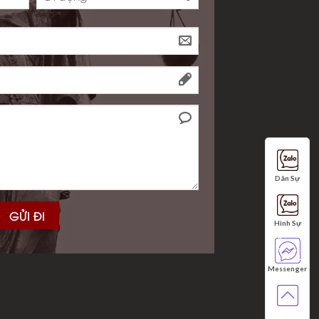
Dân Sự
Hình Sự
Messenger