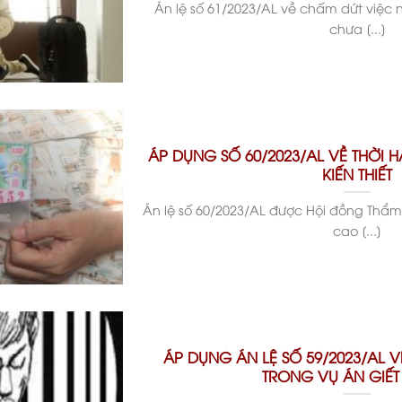
Án lệ số 61/2023/AL về chấm dứt việc n
chưa [...]
ÁP DỤNG SỐ 60/2023/AL VỀ THỜI 
KIẾN THIẾT
Án lệ số 60/2023/AL được Hội đồng Thẩm
cao [...]
ÁP DỤNG ÁN LỆ SỐ 59/2023/AL VỀ
TRONG VỤ ÁN GIẾT