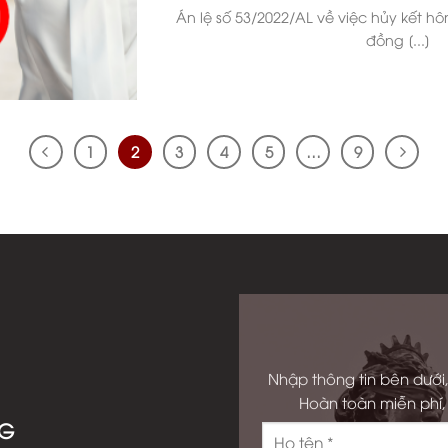
Án lệ số 53/2022/AL về việc hủy kết hô
đồng [...]
1
2
3
4
5
…
9
Nhập thông tin bên dưới,
Hoàn toàn miễn phí, 
NG