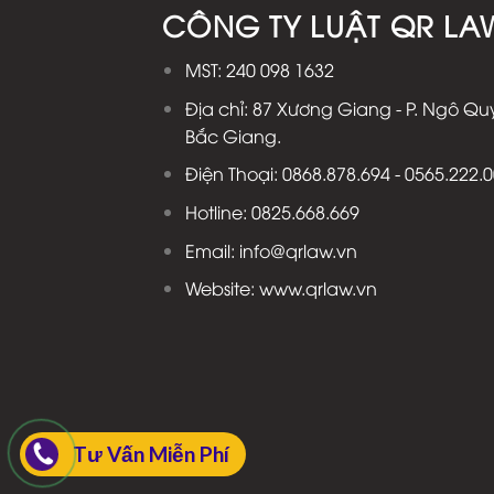
CÔNG TY LUẬT QR LA
MST: 240 098 1632
Địa chỉ: 87 Xương Giang - P. Ngô Quy
Bắc Giang.
Điện Thoại: 0868.878.694 - 0565.222.
Hotline: 0825.668.669
Email: info@qrlaw.vn
Website: www.qrlaw.vn
Tư Vấn Miễn Phí