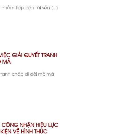
 nhằm tiếp cận tài sản [...]
VIỆC GIẢI QUYẾT TRANH
Ồ MẢ
t tranh chấp di dời mồ mả
VỀ CÔNG NHẬN HIỆU LỰC
KIỆN VỀ HÌNH THỨC