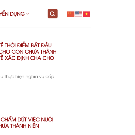
UYỂN DỤNG
Ề THỜI ĐIỂM BẮT ĐẦU
 CHO CON CHƯA THÀNH
VỀ XÁC ĐỊNH CHA CHO
ầu thực hiện nghĩa vụ cấp
Ề CHẤM DỨT VIỆC NUÔI
HƯA THÀNH NIÊN