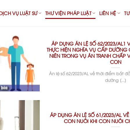
DỊCH VỤ LUẬT SƯ
THƯ VIỆN PHÁP LUẬT
LIÊN HỆ
T
ÁP DỤNG ÁN LỆ SỐ 62/2023/AL1 V
THỰC HIỆN NGHĨA VỤ CẤP DƯỠNG
NIÊN TRONG VỤ ÁN TRANH CHẤP 
CON
Án lệ số 62/2023/AL về thời điểm bắt đ
dưỡng [...]
ÁP DỤNG ÁN LỆ SỐ 61/2023/AL V
CON NUÔI KHI CON NUÔI C