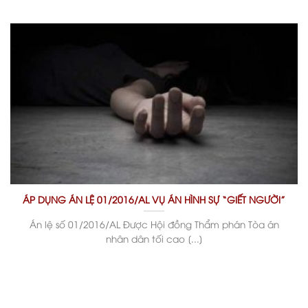
ÁP DỤNG ÁN LỆ 01/2016/AL VỤ ÁN HÌNH SỰ “GIẾT NGƯỜI”
Án lệ số 01/2016/AL Được Hội đồng Thẩm phán Tòa án
nhân dân tối cao [...]