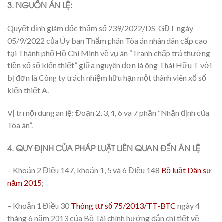
3. NGUỒN ÁN LỆ:
Quyết định giám đốc thẩm số 239/2022/DS-GĐT ngày
05/9/2022 của Ủy ban Thẩm phán Tòa án nhân dân cấp cao
tại Thành phố Hồ Chí Minh về vụ án “Tranh chấp trả thưởng
tiền xổ số kiến thiết” giữa nguyên đơn là ông Thái Hữu T với
bị đơn là Công ty trách nhiệm hữu hạn một thành viên xổ số
kiến thiết A.
Vị trí nội dung án lệ: Đoạn 2, 3, 4, 6 và 7 phần “Nhận định của
Tòa án”.
4. QUY ĐỊNH CỦA PHÁP LUẬT LIÊN QUAN ĐẾN ÁN LỆ
– Khoản 2 Điều 147, khoản 1, 5 và 6 Điều 148
Bộ luật Dân sự
năm 2015
;
– Khoản 1 Điều 30
Thông tư số 75/2013/TT-BTC
ngày 4
tháng 6 năm 2013 của Bộ Tài chính hướng dẫn chi tiết về