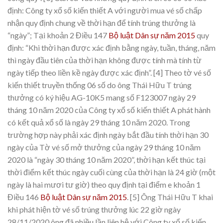
định: Công ty xổ số kiến thiết A với người mua vé số chấp
nhận quy định chung về thời hạn để tính trúng thưởng là
“ngày”; Tại khoản 2 Điều 147
Bộ luật Dân sự năm 2015
quy
định: “Khi thời hạn được xác định bằng ngày, tuần, tháng, năm
thì ngày đầu tiên của thời hạn không được tính mà tính từ
ngày tiếp theo liền kề ngày được xác định”.
[4] Theo tờ vé số
kiến thiết truyền thống 06 số do ông Thái Hữu T trúng
thưởng có ký hiệu AG-10K5 mang số F123007 ngày 29
tháng 10 năm 2020 của Công ty xổ số kiến thiết A phát hành
có kết quả xổ số là ngày 29 tháng 10 năm 2020. Trong
trường hợp này phải xác định ngày bắt đầu tính thời hạn 30
ngày của Tờ vé số mở thưởng của ngày 29 tháng 10 năm
2020 là “ngày 30 tháng 10 năm 2020”, thời hạn kết thúc tại
thời điểm kết thúc ngày cuối cùng của thời hạn là 24 giờ (một
ngày là hai mươi tư giờ) theo quy định tại điểm e khoản 1
Điều 146
Bộ luật Dân sự năm 2015
.
[5] Ông Thái Hữu T khai
khi phát hiện tờ vé số trúng thưởng lúc 22 giờ ngày
28/11/2020 ông đã nhiều lần liên hệ với Công ty xổ số kiến