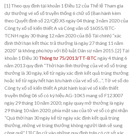
[1] Theo quy định tại khoản 1 Điều 12 của Thể lệ Tham gia
dự thưởng vé xổ số truyền thống 6 chữ số (Ban hành kèm
theo Quyết định số 22/QĐ.XS ngày 04 tháng 3 năm 2020 của
Công ty xổ số kiến thiết A và Công văn số 16055/BTC-
TCNH ngày 30 tháng 12 năm 2020 của Bộ Tài chính) “xác
định thời hạn kết thúc trả thưởng là ngày 27 tháng 11 năm
2020” là không phù hợp với Bộ luật Dân sự năm 2015.
[2] Tại
khoản 1 Điều 30
Thông tư 75/2013/TT-BTC
ngày 4 tháng 6
năm 2013 quy định “Thời hạn lĩnh thưởng của vé xổ số trúng
thưởng là 30 ngày, kể từ ngày xác định kết quả trúng thưởng
hoặc kể từ ngày hết hạn lưu hành của vé xổ số…”, Tờ vé số do
Công ty xổ số kiến thiết A phát hành loại vé số kiến thiết
truyền thống 06 số có ký hiệu AG-10K5 mang số F123007
ngày 29 tháng 10 năm 2020; ngày quay mở thưởng là ngày
29 tháng 10 năm 2020; phía mặt sau của tờ vé số có ghi nhận
“Quá thời hạn 30 ngày kể từ ngày xác định kết quả trúng
thưởng, những vé trúng thưởng không người lãnh sẽ sung
công quỹ”.
[3] Căn cứ vào những quy định trên có cơ sở xác