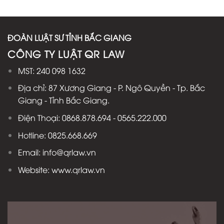
ĐOÀN LUẬT SƯ TỈNH BẮC GIANG
CÔNG TY LUẬT QR LAW
MST: 240 098 1632
Địa chỉ: 87 Xương Giang - P. Ngô Quyền - Tp. Bắc
Giang - Tỉnh Bắc Giang.
Điện Thoại: 0868.878.694 - 0565.222.000
Hotline: 0825.668.669
Email: info@qrlaw.vn
Website: www.qrlaw.vn