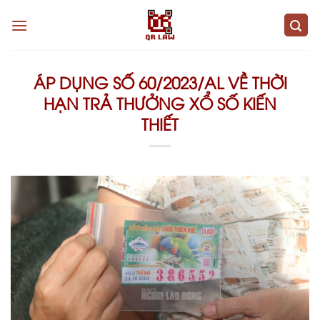
Skip
to
content
ÁP DỤNG SỐ 60/2023/AL VỀ THỜI
HẠN TRẢ THƯỞNG XỔ SỐ KIẾN
THIẾT