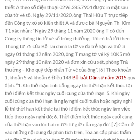
thiết A theo số điện thoại 0296.385.7904 được in mặt sau
của tờ vé số. Ngày 29/11/2020, ông Thái Hữu T trực tiếp
đến Công ty xổ số kiến thiết A và được bà Nguyễn Thị Kim
T1 xác nhận: “Ngày 29 tháng 11 năm 2020 ông T có đến
Công ty thông tin tờ vé số trúng thưởng. Tôi có trả lời theo
Thông tư 75 của Bộ Tài chính là tờ vé đã trễ hạn và thứ 3
ngày 01 tháng 12 năm 2020, ông T mang tờ vé kỳ 10K5 mở
ngày 29 tháng 10 năm 2020 và đơn xin cứu xét, phòng Trả
thưởng – Kho quỹ tiếp nhận Tờ vé của ông”.
[6] Theo khoản
1, khoản 5 và khoản 6 Điều 148
Bộ luật Dân sự năm 2015
quy
định: “1. Khi thời hạn tính bằng ngày thì thời hạn kết thúc tại
thời điểm kết thúc ngày cuối cùng của thời hạn; 5. Khi ngày
cuối cùng của thời hạn là ngày nghỉ cuối tuần hoặc ngày nghỉ
lễ thì thời hạn kết thúc tại thời điểm kết thúc ngày làm việc
tiếp theo ngày nghỉ đó; 6. Thời điểm kết thúc ngày cuối cùng
của thời hạn vào lúc hai mươi tư giờ của ngày đó”.
[7] Căn cứ
vào những nội dung đã phân tích trên, Tòa án cấp phúc thẩm
xác định Tờ vé số của ông T đã trúng thưởng và thời hạn ông