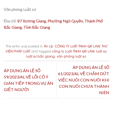
Văn phòng Luật sư
Địa chỉ:
87 Xương Giang, Phường Ngô Quyền, Thành Phố
Bắc Giang, Tỉnh Bắc Giang
This entry was posted in
Án Lệ
,
CÔNG TY LUẬT TNHH QR LAW
,
THƯ
VIỆN PHÁP LUẬT
and tagged
công ty Luật TNHH QR LAW
,
luật sư
,
luật sư bắc giang
,
văn phòng luật sư
.
ÁP DỤNG ÁN LỆ SỐ
ÁP DỤNG ÁN LỆ SỐ
61/2023/AL VỀ CHẤM DỨT
59/2023/AL VỀ LỖI CỐ Ý
VIỆC NUÔI CON NUÔI KHI
GIÁN TIẾP TRONG VỤ ÁN
CON NUÔI CHƯA THÀNH
GIẾT NGƯỜI
NIÊN