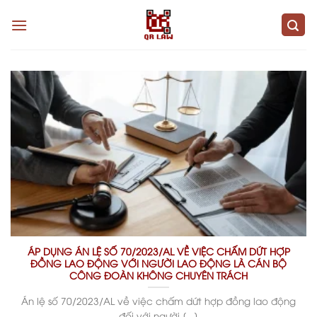
Skip
to
content
ÁP DỤNG ÁN LỆ SỐ 70/2023/AL VỀ VIỆC CHẤM DỨT HỢP
ĐỒNG LAO ĐỘNG VỚI NGƯỜI LAO ĐỘNG LÀ CÁN BỘ
CÔNG ĐOÀN KHÔNG CHUYÊN TRÁCH
Án lệ số 70/2023/AL về việc chấm dứt hợp đồng lao động
đối với người [...]