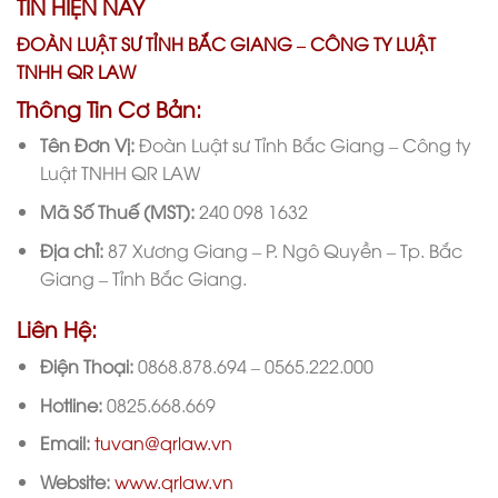
TIN HIỆN NAY
ĐOÀN LUẬT SƯ TỈNH BẮC GIANG – CÔNG TY LUẬT
TNHH QR LAW
Thông Tin Cơ Bản:
Tên Đơn Vị:
Đoàn Luật sư Tỉnh Bắc Giang – Công ty
Luật TNHH QR LAW
Mã Số Thuế (MST):
240 098 1632
Địa chỉ:
87 Xương Giang – P. Ngô Quyền – Tp. Bắc
Giang – Tỉnh Bắc Giang.
Liên Hệ:
Điện Thoại:
0868.878.694 – 0565.222.000
Hotline:
0825.668.669
Email:
tuvan@qrlaw.vn
Website:
www.qrlaw.vn