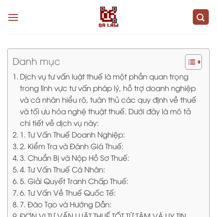
Skip
to
content
Danh mục
Dịch vụ tư vấn luật thuế là một phần quan trọng
trong lĩnh vực tư vấn pháp lý, hỗ trợ doanh nghiệp
và cá nhân hiểu rõ, tuân thủ các quy định về thuế
và tối ưu hóa nghệ thuật thuế. Dưới đây là mô tả
chi tiết về dịch vụ này:
1. Tư Vấn Thuế Doanh Nghiệp:
2. Kiểm Tra và Đánh Giá Thuế:
3. Chuẩn Bị và Nộp Hồ Sơ Thuế:
4. Tư Vấn Thuế Cá Nhân:
5. Giải Quyết Tranh Chấp Thuế:
6. Tư Vấn Về Thuế Quốc Tế:
7. Đào Tạo và Hướng Dẫn:
ĐƠN VỊ TƯ VẤN LUẬT THUẾ TỐT TỪ TÂM VÀ UY TIN