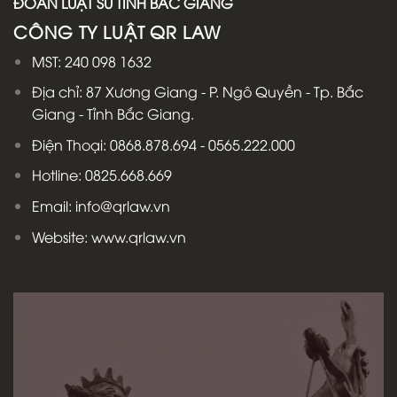
ĐOÀN LUẬT SƯ TỈNH BẮC GIANG
CÔNG TY LUẬT QR LAW
MST: 240 098 1632
Địa chỉ: 87 Xương Giang - P. Ngô Quyền - Tp. Bắc
Giang - Tỉnh Bắc Giang.
Điện Thoại: 0868.878.694 - 0565.222.000
Hotline: 0825.668.669
Email: info@qrlaw.vn
Website: www.qrlaw.vn