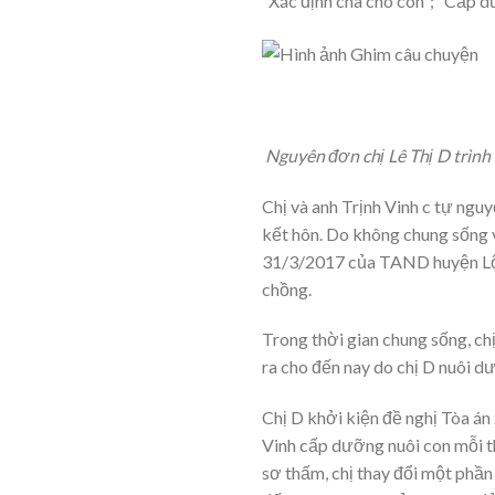
“Xác định cha cho con”; “Cấp 
Nguyên đơn chị Lê Thị D trình 
Chị và anh Trịnh Vinh c tự ng
kết hôn. Do không chung sống 
31/3/2017 của TAND huyện Lộc 
chồng.
Trong thời gian chung sống, chị
ra cho đến nay do chị D nuôi d
Chị D khởi kiện đề nghị Tòa án 
Vinh cấp dưỡng nuôi con mỗi t
sơ thấm, chị thay đổi một phầ