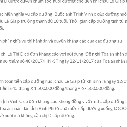
Thị D được quyền chăm sóc, nuôi dưỡng cho đến khi cháu Lê Gia p 
 hiện nghĩa vụ cấp dưỡng: Buộc anh Trịnh Vinh c cấp dưỡng nuôi
áu Lê Gia p trưởng thành đủ 18 tuổi. Thời gian cấp dưỡng tính từ
ổi.
n phí, nghĩa vụ thi hành án và quyền kháng cáo của các đương sự.
hị Lê Thị D có đơn kháng cáo với nội dung: Đề nghị Tòa án nhân 
n sơ thẩm số 48/2017/HN-ST ngày 22/11/2017 của Tòa án nhân dâ
nh toán tiền cấp dưỡng nuôi cháu Lê Gia p từ khi sinh ra ngày 12
tiền là 45 tháng X 1.500.000 đồng/tháng = 67.500.000 đồng.
Trịnh Vinh C có đơn kháng cáo không đồng ý với mức cấp dưỡng l
ị Tòa án nhân dân tỉnh Bình Phước hạ mức cấp dưỡng xuống l.OOO
về nuôi mà không cần chị D cấp dưỡng.