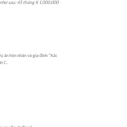
như sau: 45 tháng X 1.000.000
 án hôn nhân và gia đình “Xác
nh C.