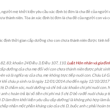
, người mẹ khởi kiện yêu cầu xác định bị đơn là cha đẻ của người 
a thành niên. Tòa án xác định bị đơn là cha đẻ của người con và 
c định thời gian cấp dưỡng cho con chưa thành niên được tính kể 
u 82, 83; khoản 24 Điều 3, Điều 107, 110,
Luật Hôn nhân và gia đì
 cấp dưỡng của cha mẹ đối với con chưa thành niên được phát sinh 
n và là nghĩa vụ của cha, mẹ không trực tiếp nuôi con. Cháu Lê Gia
ừ khỉ cháu p sình ra là ngày 12/01/2014 cho đến ngày 12/10/2017 
ị D chăm sóc, nuôi dưỡng và chỉ trả các khoản chi phí nuôi con. 
nh c hoàn trả lại số tiền chi phí mà 5 chị D bỏ ra để nuôi cháu p
 D làm đơn khởi kiện yêu cầu cấp dưỡng) là không phù hợp làm ả
chấp nhận một phần kháng cáo của chị D, buộc anh c phải hoàn trả 