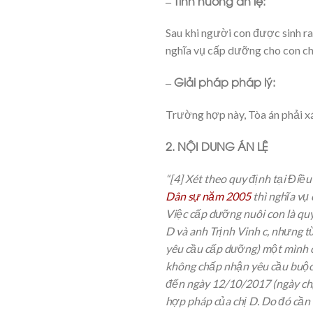
– Tình huống án lệ:
Sau khi người con được sinh ra
nghĩa vụ cấp dưỡng cho con chư
– Giải pháp pháp lý:
Trường hợp này, Tòa án phải xá
2. NỘI DUNG ÁN LỆ
“[4] Xét theo quy định tại Điề
Dân sự năm 2005
thì nghĩa vụ
Việc cấp dưỡng nuôi con là quyê
D và anh Trịnh Vinh c, nhưng t
yêu cầu cấp dưỡng) một mình ch
không chấp nhận yêu cầu buộc a
đến ngày 12/10/2017 (ngày chị
hợp pháp của chị D. Do đó cần 