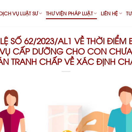
DỊCH VỤ LUẬT SƯ
THƯ VIỆN PHÁP LUẬT
LIÊN HỆ
T
Ệ SỐ 62/2023/AL1 VỀ THỜI ĐIỂM
 VỤ CẤP DƯỠNG CHO CON CHƯA
ÁN TRANH CHẤP VỀ XÁC ĐỊNH C