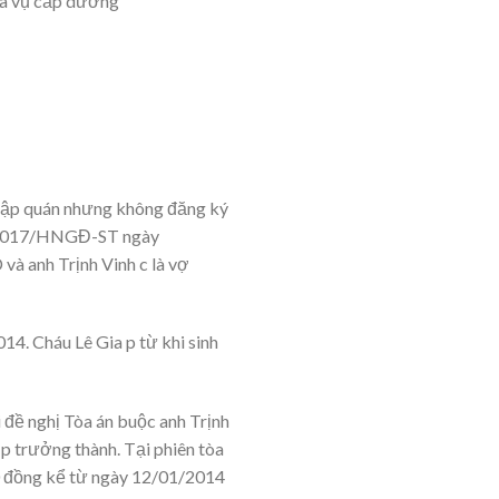
ĩa vụ cấp dưỡng”
 tập quán nhưng không đăng ký
13/2017/HNGĐ-ST ngày
à anh Trịnh Vinh c là vợ
14. Cháu Lê Gia p từ khi sinh
i đề nghị Tòa án buộc anh Trịnh
p trưởng thành. Tại phiên tòa
00 đồng kể từ ngày 12/01/2014