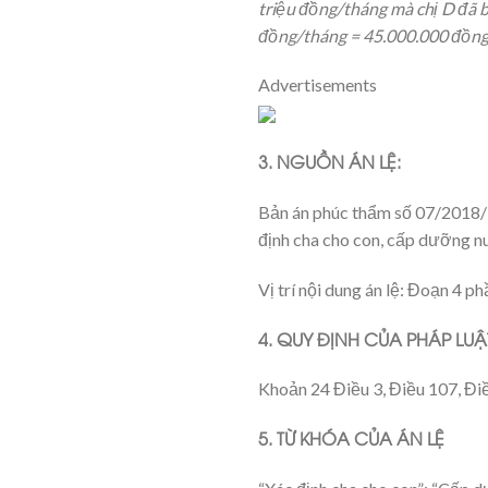
triệu đồng/tháng mà chị D đã 
đồng/tháng = 45.000.000 đồng
Advertisements
3. NGUỒN ÁN LỆ:
Bản án phúc thẩm số 07/2018/H
định cha cho con, cấp dưỡng nuô
Vị trí nội dung án lệ: Đoạn 4 p
4. QUY ĐỊNH CỦA PHÁP LUẬ
Khoản 24 Điều 3, Điều 107, Đ
5. TỪ KHÓA CỦA ÁN LỆ