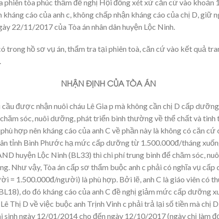
ia phiên tòa phúc thẩm đề nghị Hội đồng xét xử căn cứ vào khoản 
kháng cáo của anh c, không chấp nhận kháng cáo của chị D, giữ n
y 22/11/2017 của Tòa án nhân dân huyện Lộc Ninh.
có trong hồ sơ vụ án, thẩm tra tại phiên toà, căn cứ vào kết quả tran
.
NHẬN ĐỊNH CỦA TÒA ÁN
u cầu được nhận nuôi cháu Lê Gia p mà không cần chị D cấp dưỡng
chăm sóc, nuôi dưỡng, phát triển bình thường về thể chất và tinh 
 phù hợp nên kháng cáo của anh C về phần này là không có căn cứ 
 dân tỉnh Bình Phước hạ mức cấp dưỡng từ 1.500.000đ/tháng xuốn
ND huyện Lộc Ninh (BL33) thì chi phí trung bình để chăm sóc, nu
ng. Như vậy, Tòa án cấp sơ thẩm buộc anh c phải có nghĩa vụ cấp
ời = 1.500.000đ/người) là phù hợp. Bởi lẽ, anh C là giáo viên có 
(BL18), do đó kháng cáo của anh C đề nghị giảm mức cấp dưỡng x
Lê Thị D về việc buộc anh Trịnh Vinh c phải trả lại số tiền mà chị
i sinh ngày 12/01/2014 cho đến ngày 12/10/2017 (ngày chị làm đơn