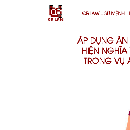
Skip
to
QRLAW – SỨ MỆNH
content
ÁP DỤNG ÁN L
HIỆN NGHĨA
TRONG VỤ 