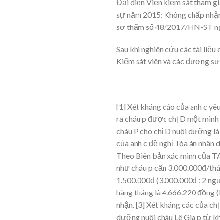
Đại diện Viện kiểm sát tham g
sự năm 2015: Không chấp nhận 
sơ thẩm số 48/2017/HN-ST ngà
Sau khi nghiên cứu các tài liệu 
Kiểm sát viên và các đương sự
[1] Xét kháng cáo của anh c yê
ra cháu p được chị D một mình 
cháu P cho chị D nuôi dưỡng là
của anh c đề nghị Tòa án nhân
Theo Biên bản xác minh của TA
như cháu p cần 3.000.000đ/thá
1.500.000đ (3.000.000đ : 2 ngư
hàng tháng là 4.666.220 đồng 
nhận.
[3] Xét kháng cáo của chị 
dưỡng nuôi cháu Lê Gia p từ kh