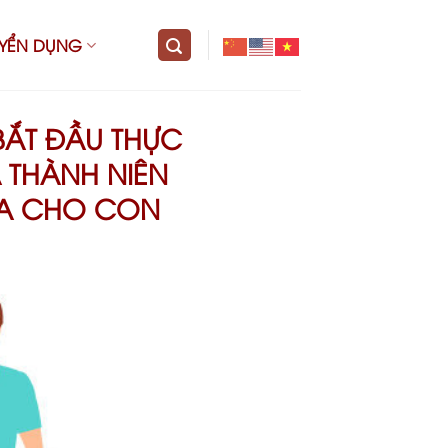
UYỂN DỤNG
 BẮT ĐẦU THỰC
 THÀNH NIÊN
HA CHO CON