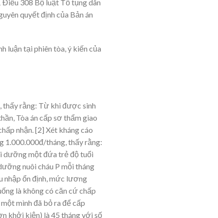
1 Điều 308 Bộ luật Tố tụng dân
guyên quyết định của Bản án
h luận tại phiên tòa, ý kiến của
, thấy rằng: Từ khi được sinh
thần, Tòa án cấp sơ thẩm giao
chấp nhận.
[2] Xét kháng cáo
g 1.000.000đ/tháng, thấy rằng:
ôi dưỡng một đứa trẻ độ tuổi
 dưỡng nuôi cháu P mỗi tháng
thu nhập ổn định, mức lương
uống là không có căn cứ chấp
 D một mình đã bỏ ra để cấp
 khởi kiện) là 45 tháng với số