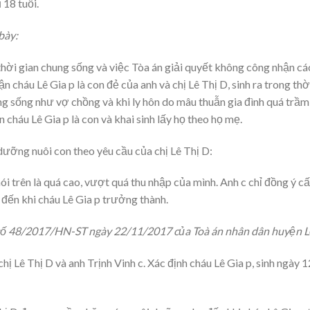
 18 tuổi.
bày:
thời gian chung sống và việc Tòa án giải quyết không công nhận cá
ận cháu Lê Gia p là con đẻ của anh và chị Lê Thị D, sinh ra trong t
ng sống như vợ chồng và khi ly hôn do mâu thuẫn gia đình quá trầm 
 cháu Lê Gia p là con và khai sinh lấy họ theo họ mẹ.
dưỡng nuôi con theo yêu cầu của chị Lê Thị D:
i trên là quá cao, vượt quá thu nhập của mình. Anh c chỉ đồng ý 
đến khi cháu Lê Gia p trưởng thành.
số 48/2017/HN-ST ngày 22/11/2017 của Toà án nhân dân huyện L
ị Lê Thị D và anh Trịnh Vinh c. Xác định cháu Lê Gia p, sinh ngày 