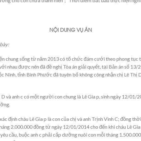
dưỡng cho con chưa thành niên”; “Thời điểm bắt đầu thực hiện ngh
NỘI DUNG VỤ ÁN
bày:
uyện chung sống từ năm 2013 có tổ chức đám cưới theo phong tục
với nhau được nên đã đề nghị Tòa án giải quyết, tại Bản án số 
Ninh, tỉnh Bình Phước đã tuyên bố không công nhận chị Lê Thị D v
 D và anh c có một người con chung là Lê Gia p, sinh ngày 12/01/20
ưỡng.
xác định cháu Lê Gia p là con của chị và anh Trịnh Vinh C; đồng thờ
háng 2.000.000 đồng từ ngày 12/01/2014 cho đến khi cháu Lê Gia 
n yêu cầu, buộc anh c phải cấp dưỡng nuôi con mỗi tháng 1.500.0