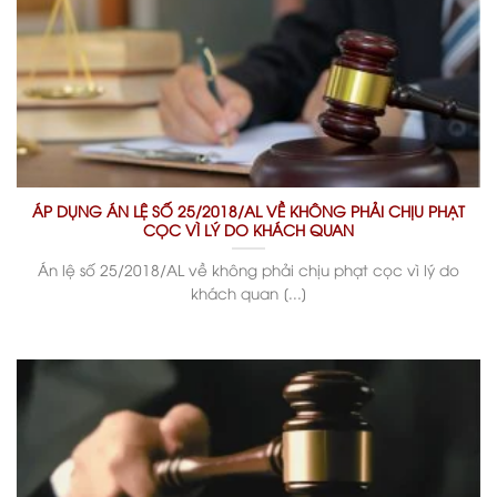
ÁP DỤNG ÁN LỆ SỐ 25/2018/AL VỀ KHÔNG PHẢI CHỊU PHẠT
CỌC VÌ LÝ DO KHÁCH QUAN
Án lệ số 25/2018/AL về không phải chịu phạt cọc vì lý do
khách quan [...]