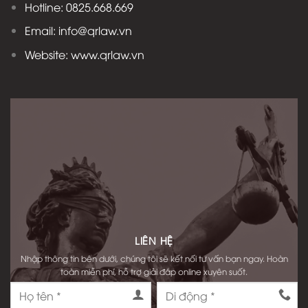
Hotline: 0825.668.669
Email: info@qrlaw.vn
Website: www.qrlaw.vn
LIÊN HỆ
Nhập thông tin bên dưới, chúng tôi sẽ kết nối tư vấn bạn ngay. Hoàn
toàn miễn phí, hỗ trợ giải đáp online xuyên suốt.