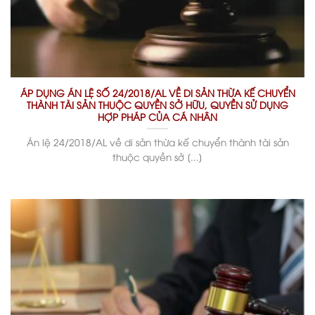
ÁP DỤNG ÁN LỆ SỐ 24/2018/AL VỀ DI SẢN THỪA KẾ CHUYỂN
THÀNH TÀI SẢN THUỘC QUYỀN SỞ HỮU, QUYỀN SỬ DỤNG
HỢP PHÁP CỦA CÁ NHÂN
Án lệ 24/2018/AL về di sản thừa kế chuyển thành tài sản
thuộc quyền sở [...]