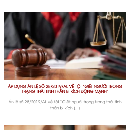
ÁP DỤNG ÁN LỆ SỐ 28/2019/AL VỀ TỘI “GIẾT NGƯỜI TRONG
TRẠNG THÁI TINH THẦN BỊ KÍCH ĐỘNG MẠNH”
Án lệ số 28/2019/AL về tội “Giết người trong trạng thái tinh
thần bị kích [...]