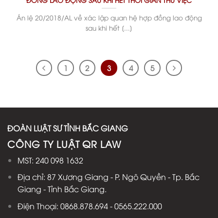
Án lệ 20/2018/AL về xác lập quan hệ hợp đồng lao động
sau khi hết [...]
1
2
3
4
5
ĐOÀN LUẬT SƯ TỈNH BẮC GIANG
CÔNG TY LUẬT QR LAW
MST: 240 098 1632
Địa chỉ: 87 Xương Giang - P. Ngô Quyền - Tp. Bắc
Giang - Tỉnh Bắc Giang.
Điện Thoại: 0868.878.694 - 0565.222.000