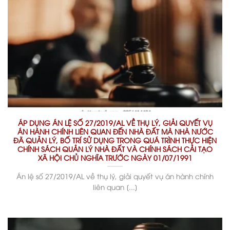
ÁP DỤNG ÁN LỆ SỐ 27/2019/AL VỀ THỤ LÝ, GIẢI QUYẾT VỤ
ÁN HÀNH CHÍNH LIÊN QUAN ĐẾN NHÀ ĐẤT MÀ NHÀ NƯỚC
ĐÃ QUẢN LÝ, BỐ TRÍ SỬ DỤNG TRONG QUÁ TRÌNH THỰC HIỆN
CHÍNH SÁCH QUẢN LÝ NHÀ ĐẤT VÀ CHÍNH SÁCH CẢI TẠO
XÃ HỘI CHỦ NGHĨA TRƯỚC NGÀY 01/07/1991
Án lệ số 27/2019/AL về thụ lý, giải quyết vụ án hành chính
liên quan [...]