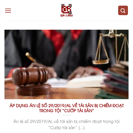
Skip
to
content
ÁP DỤNG ÁN LỆ SỐ 29/2019/AL VỀ TÀI SẢN BỊ CHIẾM ĐOẠT
TRONG TỘI “CƯỚP TÀI SẢN”
Án lệ số 29/2019/AL về tài sản bị chiếm đoạt trong tội
“Cướp tài sản” [...]