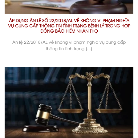
ÁP DỤNG ÁN LỆ SỐ 22/2018/AL VỀ KHÔNG VI PHẠM NGHĨA
VỤ CUNG CẤP THÔNG TIN TÌNH TRẠNG BỆNH LÝ TRONG HỢP
ĐỒNG BẢO HIỂM NHÂN THỌ
Án lệ 22/2018/AL về không vi phạm nghĩa vụ cung cấp
thông tin tình trạng [...]