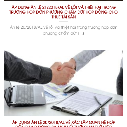
ÁP DỤNG ÁN LỆ 21/2018/AL VỀ LỖI VÀ THIỆT HẠI TRONG
TRƯỜNG HỢP ĐƠN PHƯƠNG CHẤM DỨT HỢP ĐỒNG CHO
THUÊ TÀI SẢN
Án lệ 20/2018/AL về lỗi và thiệt hại trong trường hợp đơn
phương chấm dứt [...]
ÁP DỤNG ÁN LỆ 20/2018/AL VỀ XÁC LẬP QUAN HỆ HỢP
ĐỒNG LAO ĐỘNG SAU KHI HẾT THỜI GIAN THỬ VIỆC