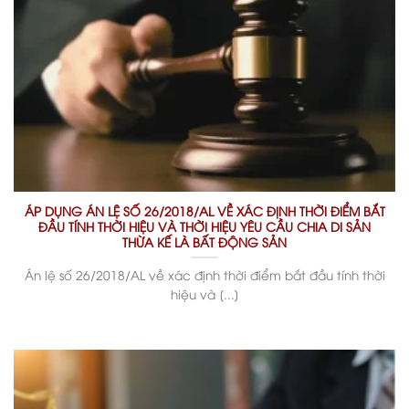
ÁP DỤNG ÁN LỆ SỐ 26/2018/AL VỀ XÁC ĐỊNH THỜI ĐIỂM BẮT
ĐẦU TÍNH THỜI HIỆU VÀ THỜI HIỆU YÊU CẦU CHIA DI SẢN
THỪA KẾ LÀ BẤT ĐỘNG SẢN
Án lệ số 26/2018/AL về xác định thời điểm bắt đầu tính thời
hiệu và [...]