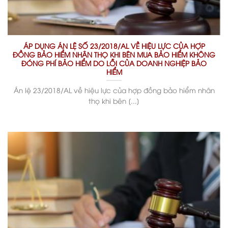
ÁP DỤNG ÁN LỆ SỐ 23/2018/AL VỀ HIỆU LỰC CỦA HỢP
ĐỒNG BẢO HIỂM NHÂN THỌ KHI BÊN MUA BẢO HIỂM KHÔNG
ĐÓNG PHÍ BẢO HIỂM DO LỖI CỦA DOANH NGHIỆP BẢO
HIỂM
Án lệ 23/2018/AL về hiệu lực của hợp đồng bảo hiểm nhân
thọ khi bên [...]