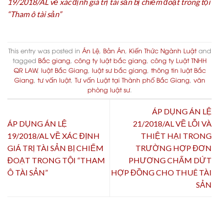
19/2018/AL về xác định giá trị tài sản bị chiếm đoạt trong tội
“Tham ô tài sản”
This entry was posted in
Án Lệ
,
Bản Án
,
Kiến Thức Ngành Luật
and
tagged
Bắc giang
,
công ty luật bắc giang
,
công ty Luật TNHH
QR LAW
,
luật Bắc Giang
,
luật sư bắc giang
,
thông tin luật Bắc
Giang
,
tư vấn luật
,
Tư vấn Luật tại Thành phố Bắc Giang
,
văn
phòng luật sư
.
ÁP DỤNG ÁN LỆ
ÁP DỤNG ÁN LỆ
21/2018/AL VỀ LỖI VÀ
19/2018/AL VỀ XÁC ĐỊNH
THIỆT HẠI TRONG
GIÁ TRỊ TÀI SẢN BỊ CHIẾM
TRƯỜNG HỢP ĐƠN
ĐOẠT TRONG TỘI “THAM
PHƯƠNG CHẤM DỨT
Ô TÀI SẢN”
HỢP ĐỒNG CHO THUÊ TÀI
SẢN