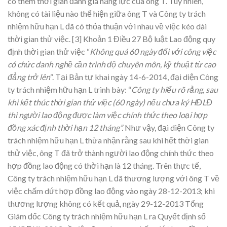
có thêm thời gian đánh giá năng lực của ông T. Tuy nhiên,
không có tài liệu nào thể hiện giữa ông T và Công ty trách
nhiệm hữu hạn L đã có thỏa thuận với nhau về việc kéo dài
thời gian thử việc.
[3] Khoản 1 Điều 27 Bộ luật Lao động quy
định thời gian thử việc “
Không quá 60 ngày đối với công việc
có chức danh nghề cần trình độ chuyên môn, kỹ thuật từ cao
đẳng trở lên
“. Tại Bản tự khai ngày 14-6-2014, đại diện Công
ty trách nhiệm hữu hạn L trình bày: “
Công ty hiểu rõ rằng, sau
khi kết thúc thời gian thử việc (60 ngày) nếu chưa ký HĐLĐ
thì người lao động được làm việc chính thức theo loại hợp
đồng xác định thời hạn 12 tháng”.
Như vậy, đại diện Công ty
trách nhiệm hữu hạn L thừa nhận rằng sau khi hết thời gian
thử việc, ông T đã trở thành người lao động chính thức theo
hợp đồng lao động có thời hạn là 12 tháng. Trên thực tế,
Công ty trách nhiệm hữu hạn L đã thương lượng với ông T về
việc chấm dứt hợp đồng lao động vào ngày 28-12-2013; khi
thương lượng không có kết quả, ngày 29-12-2013 Tổng
Giám đốc Công ty trách nhiệm hữu hạn L ra Quyết định số