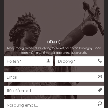
LIÊN HỆ
Nhập thông tin bên dưới, chúng tôi sẽ kết nối tư vấn bạn ngay. Hoàn
toàn miễn phí, hỗ trợ giải đáp online xuyên suốt.