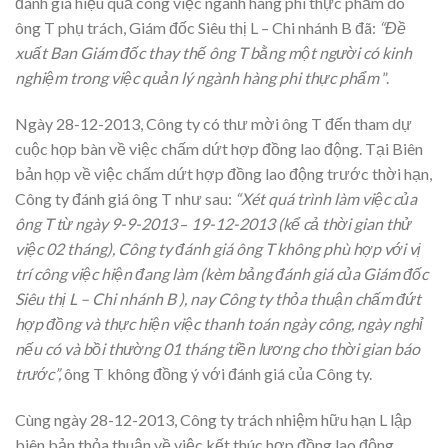
đánh giá hiệu quả công việc ngành hàng phi thực phẩm do
ông T phụ trách, Giám đốc Siêu thị L – Chi nhánh B đã:
“Đề
xuất Ban Giám đốc thay thế ông T bằng một người có kinh
nghiệm trong việc quản lý ngành hàng phi thực phẩm
”.
Ngày 28-12-2013, Công ty có thư mời ông T đến tham dự
cuộc họp bàn về việc chấm dứt hợp đồng lao động. Tại Biên
bản họp về việc chấm dứt hợp đồng lao động trước thời hạn,
Công ty đánh giá ông T như sau:
“Xét quá trình làm việc của
ông T từ ngày 9-9-2013
–
19-12-2013 (kể cả thời gian thử
việc 02 tháng), Công ty đánh giá ông T không phù hợp với vị
trí công việc hiện đang làm (kèm bảng đánh giá của Giám đốc
Siêu thị
L –
Chi nhánh B ), nay Công ty thỏa thuận chấm đứt
hợp đồng và thực hiện việc thanh toán ngày công, ngày nghỉ
nếu có và bồi thường 01 tháng tiền lương cho thời gian báo
trước”,
ông T không đồng ý với đánh giá của Công ty.
Cùng ngày 28-12-2013, Công ty trách nhiệm hữu hạn L lập
biên bản thỏa thuận về việc kết thúc hợp đồng lao động