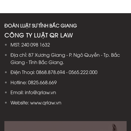
ĐOÀN LUẬT SƯ TỈNH BẮC GIANG
CÔNG TY LUẬT QR LAW
MST: 240 098 1632
Địa chỉ: 87 Xương Giang - P. Ngô Quyền - Tp. Bắc
Giang - Tỉnh Bắc Giang.
Điện Thoại: 0868.878.694 - 0565.222.000
Hotline: 0825.668.669
Email: info@qrlaw.vn
Website: www.qrlaw.vn