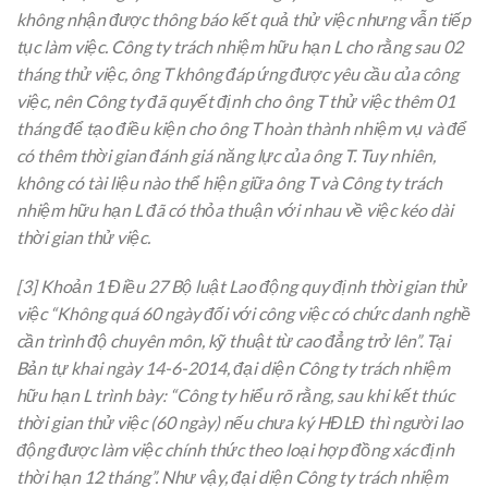
không nhận được thông báo kết quả thử việc nhưng vẫn tiếp
tục làm việc. Công ty trách nhiệm hữu hạn L cho
rằng
sau 02
tháng thử việc, ông T không đáp ứng được yêu cầu của công
việc,
nên
Công ty đã quyết định cho ông T thử việc
thêm
01
tháng để tạo điều kiện cho ông T hoàn thành nhiệm vụ và để
có thêm thời gian đánh giá năng lực của ông T. Tuy nhiên,
không có tài liệu nào thể hiện giữa ông T và Công ty trách
nhiệm hữu hạn L đã có thỏa thuận với nhau về việc kéo dài
thời gian thử việc.
[3] Khoản 1 Điều 27 Bộ luật Lao động quy định thời gian thử
việc “Không quá 60 ngày đối với công việc có chức danh nghề
cần trình độ chuyên môn, kỹ thuật từ cao đẳng trở lên”. Tại
Bản tự khai ngày 14-6-2014, đại diện Công ty trách nhiệm
hữu hạn L trình bày: “Công ty hiểu rõ rằng, sau khi kết thúc
thời gian thử việc (60 ngày) nếu chưa ký HĐLĐ thì người lao
động được làm việc chính thức theo loại hợp đồng xác định
thời hạn 12 tháng”. Như vậy, đại diện Công ty trách nhiệm