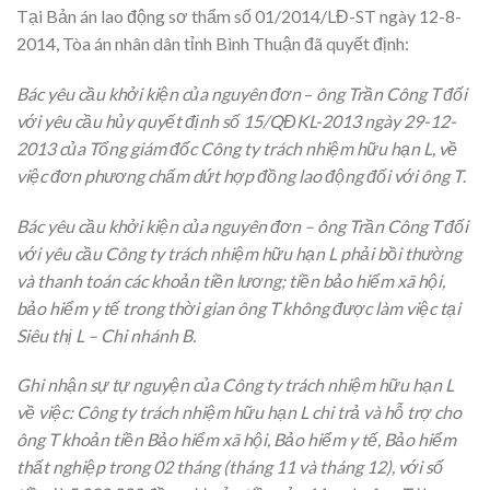
Tại Bản án lao động sơ thẩm số 01/2014/LĐ-ST ngày 12-8-
2014, Tòa án nhân dân tỉnh Bình Thuận đã quyết định:
Bác yêu cầu khởi kiện của nguyên đơn
–
ông Trần Công T đối
với yêu cầu hủy quyết định số 15/QĐKL-2013 ngày 29-12-
2013 của Tổng giám đốc Công ty
trách nhiệm hữu hạn L
, về
việc đơn phương chấm dứt hợp đồng lao động đối với ông T
.
Bác yêu cầu khởi kiện của nguyên đơn – ông Trần Công T đối
với yêu cầu Công ty
trách nhiệm hữu hạn L
phải bồi thường
và thanh toán các khoản tiền lương; tiền bảo hiểm xã hội,
bảo hiểm y tế trong thời gian ông T không được làm việc tại
Siêu thị
L –
Chi nhánh B.
Ghi nhận sự tự nguyện của Công ty trách nhiệm hữu hạn L
về việc: Công ty trách nhiệm hữu hạn L chi trả và hỗ trợ cho
ông T khoản tiền Bảo hiểm xã hội, Bảo hiểm y tế, Bảo hiểm
thất nghiệp trong 02 tháng (tháng 11 và tháng 12), với số