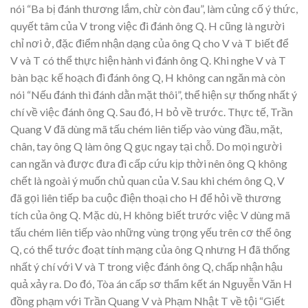
nói “Ba bị đánh thương lắm, chừ còn đau”, làm củng cố ý thức,
quyết tâm của V trong việc đi đánh ông Q. H cũng là người
chỉ nơi ở, đặc điểm nhận dạng của ông Q cho V và T biết để
V và T có thể thực hiện hành vi đánh ông Q. Khi nghe V và T
bàn bạc kế hoạch đi đánh ông Q, H không can ngăn mà còn
nói “Nếu đánh thì đánh dằn mặt thôi”, thể hiện sự thống nhất ý
chí về việc đánh ông Q. Sau đó, H bỏ về trước. Thực tế, Trần
Quang V đã dùng mã tấu chém liên tiếp vào vùng đầu, mặt,
chân, tay ông Q làm ông Q gục ngay tại chỗ. Do mọi người
can ngăn và được đưa đi cấp cứu kịp thời nên ông Q không
chết là ngoài ý muốn chủ quan của V. Sau khi chém ông Q, V
đã gọi liên tiếp ba cuộc điện thoại cho H để hỏi về thương
tích của ông Q. Mặc dù, H không biết trước việc V dùng mã
tấu chém liên tiếp vào những vùng trọng yếu trên cơ thể ông
Q, có thể tước đoạt tính mạng của ông Q nhưng H đã thống
nhất ý chí với V và T trong việc đánh ông Q, chấp nhận hậu
quả xảy ra. Do đó, Tòa án cấp sơ thẩm kết án Nguyễn Văn H
đồng phạm với Trần Quang V và Phạm Nhật T về tội “Giết