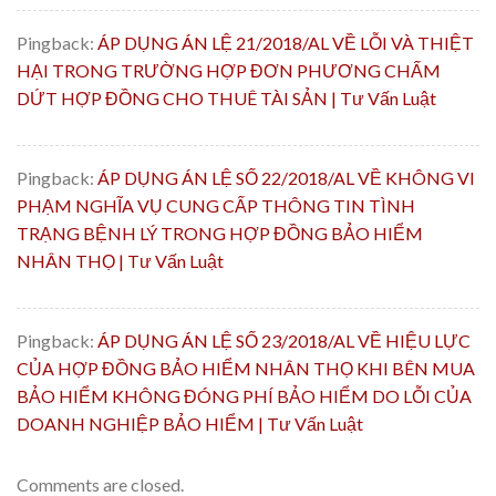
Pingback:
ÁP DỤNG ÁN LỆ 21/2018/AL VỀ LỖI VÀ THIỆT
HẠI TRONG TRƯỜNG HỢP ĐƠN PHƯƠNG CHẤM
DỨT HỢP ĐỒNG CHO THUÊ TÀI SẢN | Tư Vấn Luật
Pingback:
ÁP DỤNG ÁN LỆ SỐ 22/2018/AL VỀ KHÔNG VI
PHẠM NGHĨA VỤ CUNG CẤP THÔNG TIN TÌNH
TRẠNG BỆNH LÝ TRONG HỢP ĐỒNG BẢO HIỂM
NHÂN THỌ | Tư Vấn Luật
Pingback:
ÁP DỤNG ÁN LỆ SỐ 23/2018/AL VỀ HIỆU LỰC
CỦA HỢP ĐỒNG BẢO HIỂM NHÂN THỌ KHI BÊN MUA
BẢO HIỂM KHÔNG ĐÓNG PHÍ BẢO HIỂM DO LỖI CỦA
DOANH NGHIỆP BẢO HIỂM | Tư Vấn Luật
Comments are closed.