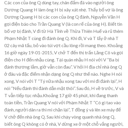
Các con của ông Q dùng tay, chân đấm đá vào người ông
Dương Quang H làm ông H bị xây xát nhẹ. Thấy bố vợ là ông
Dương Quang H bị các con của ông Q đánh, Nguyễn Văn H
gọi điện báo cho Trần Quang V (là con rể của ông H). Biết tin
bố vợ bị đánh, V đi từ Hà Tĩnh về Thừa Thiên Huế và rủ thêm
Phạm Nhật T cùng đi đánh ông Q. Khi đi, V và T lấy ở nhà T
02 cây mã tấu, bỏ vào túi vợt cầu lông rồi mang theo. Khoảng
16 giờ ngày 19-01-2015, V chở T đến thị trấn Lăng Cô và gọi
điện cho H đến nhậu cùng. Tại quán nhậu H nói với V “Ba bị
đánh thương lắm, giờ vẫn còn đau”. V hỏi H địa chỉ nhà ông Q
ở đâu và đặc điểm nhận dạng ông Q như thế nào. Nghe H nói
xong, V nói với T “Tý nữa nhậu xong tau với mi đi đánh lại”, H
nói “Nếu đánh thì đánh dằn mặt thôi”. Sau đó, H về trước, V và
T vẫn tiếp tục nhậu.Khoảng 17 giờ 45 phút, khi đang thanh
toán tiền, Trần Quang V nói với Phạm Nhật T “Có gì tao vào
đánh, người dân ra thì mi chặn lại”, T đồng ý và lên xe máy để
V chở đến nhà ông Q. Sau khi chạy vòng quanh nhà ông Q,
biết ông Q không có ở nhà, V dừng xe ở một chỗ vắng người,