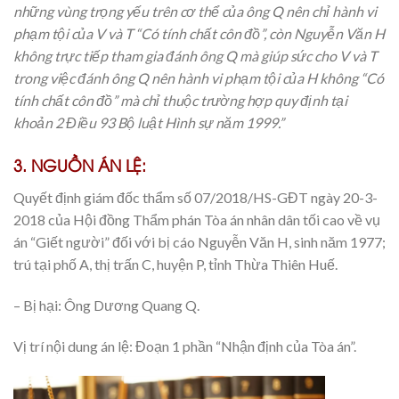
những vùng trọng yếu trên cơ thể của ông Q nên chỉ hành vi
phạm tội của V và T “Có tính chất côn đồ”, còn Nguyễn Văn H
không trực tiếp tham gia đánh ông Q mà giúp sức cho V và T
trong việc đánh ông Q nên hành vi phạm tội của H không “Có
tính chất côn đồ” mà chỉ thuộc trường hợp quy định tại
khoản 2 Điều 93 Bộ luật Hình sự năm 1999.”
3. NGUỒN ÁN LỆ:
Quyết định giám đốc thẩm số 07/2018/HS-GĐT ngày 20-3-
2018 của Hội đồng Thẩm phán Tòa án nhân dân tối cao về vụ
án “Giết người” đối với bị cáo Nguyễn Văn H, sinh năm 1977;
trú tại phố A, thị trấn C, huyện P, tỉnh Thừa Thiên Huế.
– Bị hại: Ông Dương Quang Q.
Vị trí nội dung án lệ: Đoạn 1 phần “Nhận định của Tòa án”.