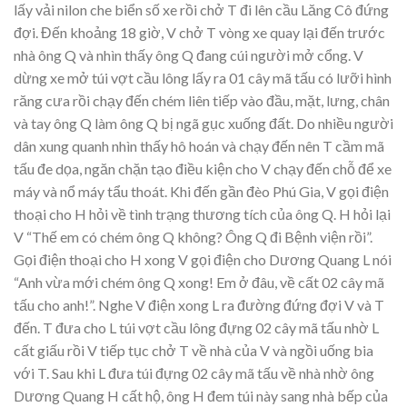
lấy vải nilon che biển số xe rồi chở T đi lên cầu Lăng Cô đứng
đợi. Đến khoảng 18 giờ, V chở T vòng xe quay lại đến trước
nhà ông Q và nhìn thấy ông Q đang cúi người mở cổng. V
dừng xe mở túi vợt cầu lông lấy ra 01 cây mã tấu có lưỡi hình
răng cưa rồi chạy đến chém liên tiếp vào đầu, mặt, lưng, chân
và tay ông Q làm ông Q bị ngã gục xuống đất. Do nhiều người
dân xung quanh nhìn thấy hô hoán và chạy đến nên T cầm mã
tấu đe dọa, ngăn chặn tạo điều kiện cho V chạy đến chỗ để xe
máy và nổ máy tẩu thoát. Khi đến gần đèo Phú Gia, V gọi điện
thoại cho H hỏi về tình trạng thương tích của ông Q. H hỏi lại
V “Thế em có chém ông Q không? Ông Q đi Bệnh viện rồi”.
Gọi điện thoại cho H xong V gọi điện cho Dương Quang L nói
“Anh vừa mới chém ông Q xong! Em ở đâu, về cất 02 cây mã
tấu cho anh!”. Nghe V điện xong L ra đường đứng đợi V và T
đến. T đưa cho L túi vợt cầu lông đựng 02 cây mã tấu nhờ L
cất giấu rồi V tiếp tục chở T về nhà của V và ngồi uống bia
với T. Sau khi L đưa túi đựng 02 cây mã tấu về nhà nhờ ông
Dương Quang H cất hộ, ông H đem túi này sang nhà bếp của