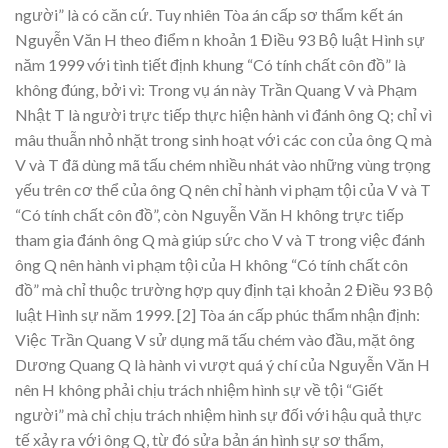
người” là có căn cứ. Tuy nhiên Tòa án cấp sơ thẩm kết án
Nguyễn Văn H theo điểm n khoản 1 Điều 93 Bộ luật Hình sự
năm 1999 với tình tiết định khung “Có tính chất côn đồ” là
không đúng, bởi vì: Trong vụ án này Trần Quang V và Phạm
Nhật T là người trực tiếp thực hiện hành vi đánh ông Q; chỉ vì
mâu thuẫn nhỏ nhặt trong sinh hoạt với các con của ông Q mà
V và T đã dùng mã tấu chém nhiều nhát vào những vùng trọng
yếu trên cơ thể của ông Q nên chỉ hành vi phạm tội của V và T
“Có tính chất côn đồ”, còn Nguyễn Văn H không trực tiếp
tham gia đánh ông Q mà giúp sức cho V và T trong việc đánh
ông Q nên hành vi phạm tội của H không “Có tính chất côn
đồ” mà chỉ thuộc trường hợp quy định tại khoản 2 Điều 93 Bộ
luật Hình sự năm 1999.
[2] Tòa án cấp phúc thẩm nhận định:
Việc Trần Quang V sử dụng mã tấu chém vào đầu, mặt ông
Dương Quang Q là hành vi vượt quá ý chí của Nguyễn Văn H
nên H không phải chịu trách nhiệm hình sự về tội “Giết
người” mà chỉ chịu trách nhiệm hình sự đối với hậu quả thực
tế xảy ra với ông Q, từ đó sửa bản án hình sự sơ thẩm,