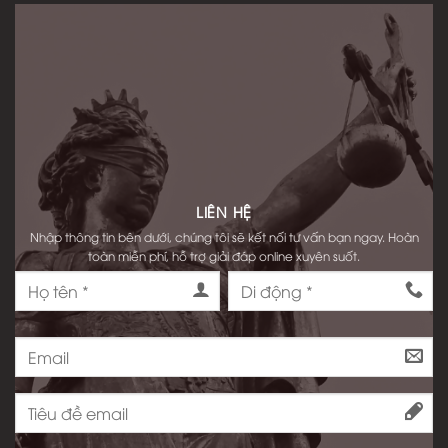
LIÊN HỆ
Nhập thông tin bên dưới, chúng tôi sẽ kết nối tư vấn bạn ngay. Hoàn
toàn miễn phí, hỗ trợ giải đáp online xuyên suốt.