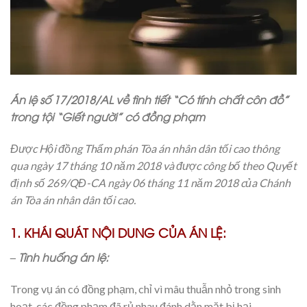
Án lệ số 17/2018/AL về tình tiết “Có tính chất côn đồ”
trong tội “Giết người” có đồng phạm
Được Hội đồng Thẩm phán Tòa án nhân dân tối cao thông
qua ngày 17 tháng 10 năm 2018 và được công bố theo Quyết
định số 269/QĐ-CA ngày 06 tháng 11 năm 2018 của Chánh
án Tòa án nhân dân tối cao.
1. KHÁI QUÁT NỘI DUNG CỦA ÁN LỆ:
– Tình huống án lệ:
Trong vụ án có đồng phạm, chỉ vì mâu thuẫn nhỏ trong sinh
hoạt, các đồng phạm đã rủ nhau đánh dằn mặt bị hại.