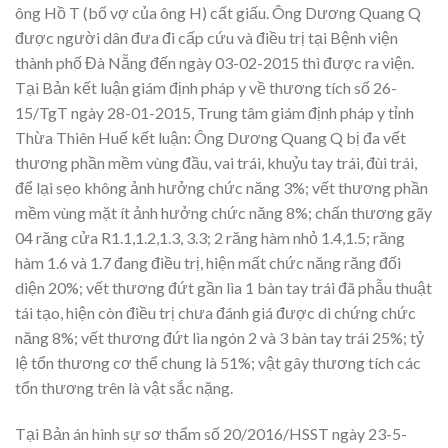
ông Hồ T (bố vợ của ông H) cất giấu. Ông Dương Quang Q
được người dân đưa đi cấp cứu và điều trị tại Bệnh viện
thành phố Đà Nẵng đến ngày 03-02-2015 thì được ra viện.
Tại Bản kết luận giám định pháp y về thương tích số 26-
15/TgT ngày 28-01-2015, Trung tâm giám định pháp y tỉnh
Thừa Thiên Huế kết luận: Ông Dương Quang Q bị đa vết
thương phần mềm vùng đầu, vai trái, khuỷu tay trái, đùi trái,
để lại sẹo không ảnh hưởng chức năng 3%; vết thương phần
mềm vùng mặt ít ảnh hưởng chức năng 8%; chấn thương gãy
04 răng cửa R1.1,1.2,1.3, 3.3; 2 răng hàm nhỏ 1.4,1.5; răng
hàm 1.6 và 1.7 đang điều trị, hiện mất chức năng răng đối
diện 20%; vết thương đứt gần lìa 1 bàn tay trái đã phẫu thuật
tái tạo, hiện còn điều trị chưa đánh giá được di chứng chức
năng 8%; vết thương đứt lìa ngón 2 và 3 bàn tay trái 25%; tỷ
lệ tổn thương cơ thể chung là 51%; vật gây thương tích các
tổn thương trên là vật sắc nặng.
Tại Bản án hình sự sơ thẩm số 20/2016/HSST ngày 23-5-