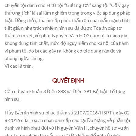
chuyển tội danh cho H từ tội “Giết người” sang tội “Cố ý gây
thương tích” là sai lầm nghiêm trọng trong việc áp dụng pháp
luật. Đồng thời, Tòa án cấp phúc thẩm đã quá nhấn mạnh tình
tiết giảm nhẹ trách nhiệm hình sự đã được Tòa án cấp sơ
thẩm xem xét, xử phạt Nguyễn Văn H 03 năm tù là đánh giá
không đúng tính chất, mức độ nguy hiểm cho xã hội của hành
vi phạm tội do bị cáo gây ra, không có tác dụng răn đe và
phòng ngừa chung.
Vì các lẽ trên,
QUYẾT ĐỊNH
Căn cứ vào khoản 3 Điều 388 và Điều 391 Bộ luật Tố tụng
hình sự;
Hủy Bản án hình sự phúc thẩm số 2107/2016/HSPT ngày 02-
8-2016 của Tòa án nhân dân cấp cao tại Đà Nẵng về phần tội
danh và hình phạt đối với Nguyễn Văn H, chuyển hồ sơ vụ án
cho Tòa án nhân dân cấp cao tại Đà Nẵng để xét xử phúc