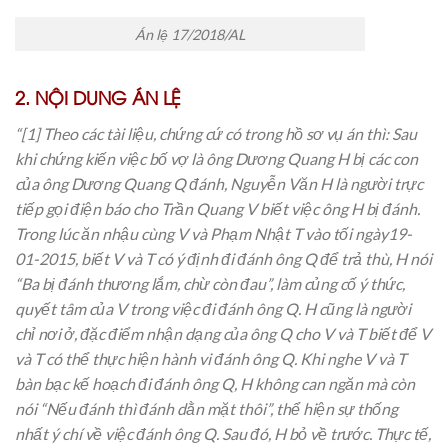
Án lệ 17/2018/AL
2. NỘI DUNG ÁN LỆ
“[1] Theo các tài liệu, chứng cứ có trong hồ sơ vụ án thì: Sau
khi chứng kiến việc bố vợ là ông Dương Quang H bị các con
của ông Dương Quang Q đánh, Nguyễn Văn H là người trực
tiếp gọi điện báo cho Trần Quang V biết việc ông H bị đánh.
Trong lúc ăn nhậu cùng V và Phạm Nhật T vào tối ngày19-
01-2015, biết V và T có ý định đi đánh ông Q để trả thù, H nói
“Ba bị đánh thương lắm, chừ còn đau”, làm củng cố ý thức,
quyết tâm của V trong việc đi đánh ông Q. H cũng là người
chỉ nơi ở, đặc điểm nhận dạng của ông Q cho V và T biết để V
và T có thể thực hiện hành vi đánh ông Q. Khi nghe V và T
bàn bạc kế hoạch đi đánh ông Q, H không can ngăn mà còn
nói “Nếu đánh thì đánh dằn mặt thôi”, thể hiện sự thống
nhất ý chí về việc đánh ông Q. Sau đó, H bỏ về trước. Thực tế,