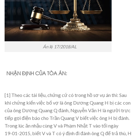
Án lệ 17/2018/AL
NHẬN ĐỊNH CỦA TÒA ÁN:
[1] Theo các tài liệu, chứng cứ có trong hồ sơ vụ án thì: Sau
khi chứng kiến việc bố vợ là ông Dương Quang H bị các con
của ông Dương Quang Q đánh, Nguyễn Văn H là người trực
tiếp gọi điện báo cho Trần Quang V biết việc ông H bị đánh.
Trong lúc ăn nhậu cùng V và Phạm Nhật T vào tối ngày
19-01-2015, biết V và T có ý định đi đánh ông Q để trả thù, H