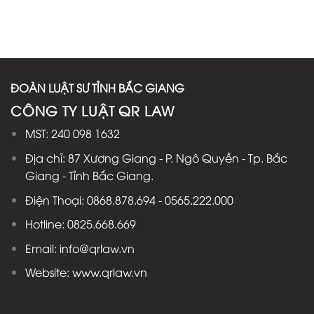
ĐOÀN LUẬT SƯ TỈNH BẮC GIANG
CÔNG TY LUẬT QR LAW
MST: 240 098 1632
Địa chỉ: 87 Xương Giang - P. Ngô Quyền - Tp. Bắc
Giang - Tỉnh Bắc Giang.
Điện Thoại: 0868.878.694 - 0565.222.000
Hotline: 0825.668.669
Email: info@qrlaw.vn
Website: www.qrlaw.vn