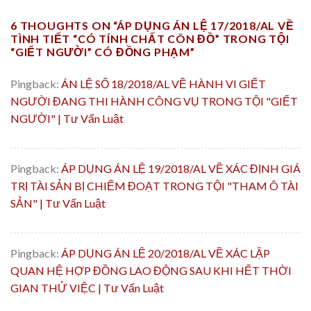
6 THOUGHTS ON “
ÁP DỤNG ÁN LỆ 17/2018/AL VỀ
TÌNH TIẾT “CÓ TÍNH CHẤT CÔN ĐỒ” TRONG TỘI
“GIẾT NGƯỜI” CÓ ĐỒNG PHẠM
”
Pingback:
ÁN LỆ SỐ 18/2018/AL VỀ HÀNH VI GIẾT
NGƯỜI ĐANG THI HÀNH CÔNG VỤ TRONG TỘI "GIẾT
NGƯỜI" | Tư Vấn Luật
Pingback:
ÁP DỤNG ÁN LỆ 19/2018/AL VỀ XÁC ĐỊNH GIÁ
TRỊ TÀI SẢN BỊ CHIẾM ĐOẠT TRONG TỘI "THAM Ô TÀI
SẢN" | Tư Vấn Luật
Pingback:
ÁP DỤNG ÁN LỆ 20/2018/AL VỀ XÁC LẬP
QUAN HỆ HỢP ĐỒNG LAO ĐỘNG SAU KHI HẾT THỜI
GIAN THỬ VIỆC | Tư Vấn Luật