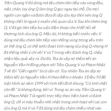
Trần Quang V đã dùng mã tấu chém liên tiếp vào vùng đầu,
mặt, chân, tay ông Q làm ông Q gục ngay tại chỗ. Do mọi
người can ngăn và được đưa đi cấp cứu kịp thời nên ông Q
không chết là ngoài ý muốn chủ quan của V. Sau khi chém ông
Q, V đã gọi liên tiếp ba cuộc điện thoại cho H để hỏi về
thương tích của ông Q. Mặc dù, H không biết trước việc V
dùng mã tấu chém liên tiếp vào những vùng trọng yếu trên
cơ thể ông Q, có thể tước đoạt tính mạng của ông Q nhưng H
đã thống nhất ý chí với V và T trong việc đánh ông Q, chấp
nhận hậu quả xảy ra. Do đó, Tòa án cấp sơ thẩm kết án
Nguyễn Văn H đồng phạm với Trần Quang V và Phạm Nhật
T về tội “Giết người” là có căn cứ. Tuy nhiên Tòa án cấp sơ
thẩm kết án Nguyễn Văn H theo điểm n khoản 1 Điều 93 Bộ
luật Hình sự năm 1999 với tình tiết định khung “Có tính chất
côn đồ” là không đúng, bởi vì: Trong vụ án này Trần Quang V
và Phạm Nhật T là người trực tiếp thực hiện hành vi đánh
ông Q; chỉ vì mâu thuẫn nhỏ nhặt trong sinh hoạt với các con
của ông Q mà V và T đã dùng mã tấu chém nhiều nhát vào