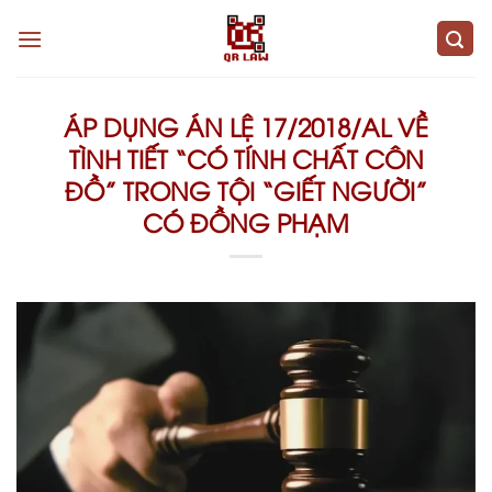
Skip
to
content
ÁP DỤNG ÁN LỆ 17/2018/AL VỀ
TÌNH TIẾT “CÓ TÍNH CHẤT CÔN
ĐỒ” TRONG TỘI “GIẾT NGƯỜI”
CÓ ĐỒNG PHẠM