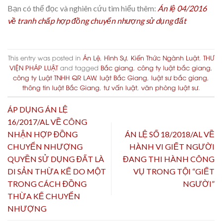
Bạn có thể đọc và nghiên cứu tìm hiểu thêm:
Án lệ 04/2016
về tranh chấp hợp đồng chuyển nhượng sử dụng đất
This entry was posted in
Án Lệ
,
Hình Sự
,
Kiến Thức Ngành Luật
,
THƯ
VIỆN PHÁP LUẬT
and tagged
Bắc giang
,
công ty luật bắc giang
,
công ty Luật TNHH QR LAW
,
luật Bắc Giang
,
luật sư bắc giang
,
thông tin luật Bắc Giang
,
tư vấn luật
,
văn phòng luật sư
.
ÁP DỤNG ÁN LỆ
16/2017/AL VỀ CÔNG
NHẬN HỢP ĐỒNG
ÁN LỆ SỐ 18/2018/AL VỀ
CHUYỂN NHƯỢNG
HÀNH VI GIẾT NGƯỜI
QUYỀN SỬ DỤNG ĐẤT LÀ
ĐANG THI HÀNH CÔNG
DI SẢN THỪA KẾ DO MỘT
VỤ TRONG TỘI “GIẾT
TRONG CÁCH ĐỒNG
NGƯỜI”
THỪA KẾ CHUYỂN
NHƯỢNG