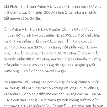
Chị Phạm Thị T, anh Phạm Văn L có ý kiến trình bày như ông
H3. Chị T5 xác định năm 2003 đã làm 1 gian nhà trên phần
đất nguyên đơn đòi lại.
Ông Phạm Văn T trình bày: Nguồn gốc nhà đất như các
nguyên đơn trình bày. Xác nhận năm 1991, cụ V tổ chức họp
gia đình và thống nhất chia đất (chia miệng) cho các con,
trong đó 3 con gái được chia chung một phần và phần này
ông H3 quản lý cùng phần ông H3 được chia. Ông xác nhận
đã nhận phần đất được chia, sau đó cũng đã chuyển nhượng
một phần cho người khác. Ông đề nghị Tòa án giải quyết
buộc ông H3 trả đất cho ba chị em gái.
Bà Nguyễn Thị T cùng các con chung với ông Phạm Văn Đ;
bà Phùng Thị H4 cùng các con chung với ông Phạm Văn Q,
xác nhận cụ V có chia đất cho các con, nhưng các bà T và bà
H4 là con dâu không được tham gia nên không biết rõ việc
chia này. Bà T xác nhận phần đất ông Đ được chia, sau đó ông