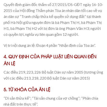
Quyết định giám đốc thẩm số 27/2015/DS-GĐT ngày 16-10-
2015 của Hội đồng Thẩm phán Tòa án nhân dân tối cao về vụ
án dân sự “Tranh chấp thừa kế quyền sử dụng đất” tại thành
phố Hà Nội giữa nguyên đơn là bà Phạm Thị H, bà Phạm Thị
H1, bà Phạm Thị H2 với bị đơn là ông Phạm Văn H3; người
có quyền lợi, nghĩa vụ liên quan gồm 12 người.
Vị trí nội dung án lệ: Đoạn 4 phần “Nhận định của Tòa án”.
4. QUY ĐỊNH CỦA PHÁP LUẬT LIÊN QUAN ĐẾN
ÁN LỆ
Các điều 219, 223, 226 Bộ luật Dân sự năm 2005 (tương ứng
với các điều 213, 218, 220 Bộ luật Dân sự năm 2015)
5. TỪ KHÓA CỦA ÁN LỆ
“Di sản thừa kế”; “Tài sản chung của vợ chồng”; “Phân chia
nhà đất trên thực tế”.