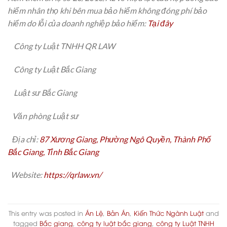
hiểm nhân thọ khi bên mua bảo hiểm không đóng phí bảo
hiểm do lỗi của doanh nghiệp bảo hiểm:
Tại đây
Công ty Luật TNHH QR LAW
Công ty Luật Bắc Giang
Luật sư Bắc Giang
Văn phòng Luật sư
Địa chỉ:
87 Xương Giang, Phường Ngô Quyền, Thành Phố
Bắc Giang, Tỉnh Bắc Giang
Website:
https://qrlaw.vn/
This entry was posted in
Án Lệ
,
Bản Án
,
Kiến Thức Ngành Luật
and
tagged
Bắc giang
,
công ty luật bắc giang
,
công ty Luật TNHH