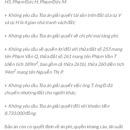
H5, Phạm Đức H, Phạm Đức M:
+
Không yêu cầu Tòa án giải quyết tài sản trên đất của cụ V
và cụ H là 4 gian nhà tranh vách đất;
+
Không yêu cầu Tòa án giải quyết về chi phí mai táng phí;
+
Không yêu cầu về quyền lợi đối với thửa đất số 253 mang
tên Phạm Văn Q, thửa đất số 261 mang tên Phạm Văn T
2
(diện tích 189m
, bao gồm cả thửa 261b), thửa 260 diện tích
2
94m
mang tên Nguyễn Thị P.
+
Không yêu cầu Tòa án giải quyết việc ông T, ông Đ đã
chuyển nhượng đất cho người khác;
+
Không yêu cầu Tòa án giải quyết đối với khoản tiền
8.733.000 đồng.
Bản án còn có quyết định về án phí, quyền kháng cáo, lãi suất