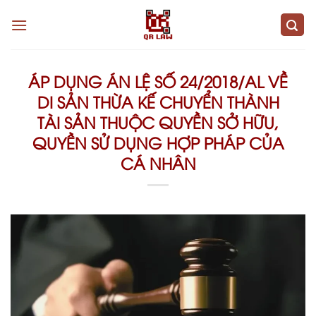
Skip
to
content
ÁP DỤNG ÁN LỆ SỐ 24/2018/AL VỀ
DI SẢN THỪA KẾ CHUYỂN THÀNH
TÀI SẢN THUỘC QUYỀN SỞ HỮU,
QUYỀN SỬ DỤNG HỢP PHÁP CỦA
CÁ NHÂN