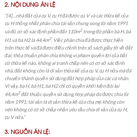
2. NỘI DUNG ÁN LỆ
“[4]…nhà đất của cụ V, cụ H đã được cụ V và các thừa kế của
cụ H thống nhất phân chia tài sản chung xong từ năm 1991
2
và đủ cơ sở xác định phần đất 110m
trong đó phần bà H, bà
2
H1 và bà H2 là 44,4m
. Việc phân chia đã được thực hiện
trên thực tế và đã được điều chỉnh trên sổ sách giấy tờ về đất
đai; thỏa thuận phân chia không vi phạm quyền lợi của bất
cứ thừa kế nào, không ai tranh chấp nên có cơ sở xác định
nhà, đất không còn là di sản thừa kế của cụ V, cụ H nữa mà đã
chuyển thành quyền sử dụng đất hợp pháp của các cá nhân.
Vì vậy, bà H, bà H1, bà H2 chỉ có quyền khởi kiện đòi lại
2
44,4m
đất thuộc quyền sử dụng hợp pháp do được chia từ
năm 1991; tài sản là di sản thừa kế của cha mẹ không còn
nên không có cơ sở chấp nhận yêu cầu chia di sản của cụ H,
cụ V nữa.”
3. NGUỒN ÁN LỆ: