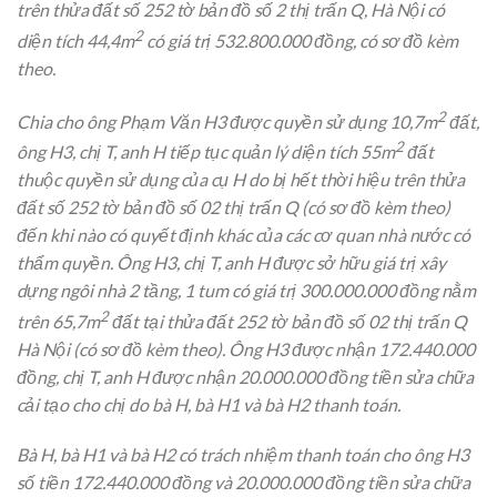
trên thửa đất số 252 tờ bản đồ số 2 thị trấn Q, Hà Nội có
2
diện tích 44,4m
có giá trị 532.800.000 đồng, có sơ đồ kèm
theo.
2
Chia cho ông Phạm Văn H3 được quyền sử dụng 10,7m
đất,
2
ông H3, chị T, anh H tiếp tục quản lý diện tích 55m
đất
thuộc quyền sử dụng của cụ H do bị hết thời hiệu trên thửa
đất số 252 tờ bản đồ số 02 thị trấn Q (có sơ đồ kèm theo)
đến khi nào có quyết định khác của các cơ quan nhà nước có
thẩm quyền. Ông H3, chị T, anh H được sở hữu giá trị xây
dựng ngôi nhà 2 tầng, 1
tum
có giá trị 300.000.000 đồng nằm
2
trên 65,7m
đất tại thửa đất 252 tờ bản đồ số 02 thị trấn Q
Hà Nội (có sơ đồ kèm theo). Ông H3 được nhận 172.440.000
đồng, chị T, anh H được nhận 20.000.000 đồng tiền sửa chữa
cải tạo cho chị do bà H, bà H1 và bà H2 thanh toán.
Bà H, bà H1 và bà H2 có trách nhiệm thanh toán cho ông H3
số tiền 172.440.000 đồng và 20.000.000 đồng tiền sửa chữa