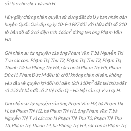
cải tạo cho chị T và anh H.
Hủy giấy chứng nhận quyền sử dụng đất do Ủy ban nhân dân
huyện Quốc Oai cấp ngày 10-9-1987 đối với thửa đất số 210
2
tờ bản đồ số 2 có diện tích 162m
đứng tên ông Phạm Văn
H3.
Ghi nhận sự tự nguyện của ông Phạm Văn T, bà Nguyễn Thị
T và các con: Phạm Thị Thu T2, Phạm Thị Thu T3, Phạm Thị
Thanh T4; bà Phùng Thị H4, các con là Phạm Thị H5, Phạm
Đức H, Phạm Đức M đều từ chối không nhận di sản, không
2
yêu cầu về quyền lợi đối với diện tích 110m
đất tại thửa đất
số 252 tờ bản đồ số 2 thị trấn Q – Hà Nội của cụ V và cụ H.
Ghi nhận sự tự nguyện của ông Phạm Văn H3, bà Phạm Thị
H, bà Phạm Thị H2, bà Phạm Thị H1, ông Phạm Văn T, bà
Nguyễn Thị T và các con là Phạm Thị Thu T2, Phạm Thị Thu
T3, Phạm Thị Thanh T4, bà Phùng Thị H4, các con là Phạm Thị