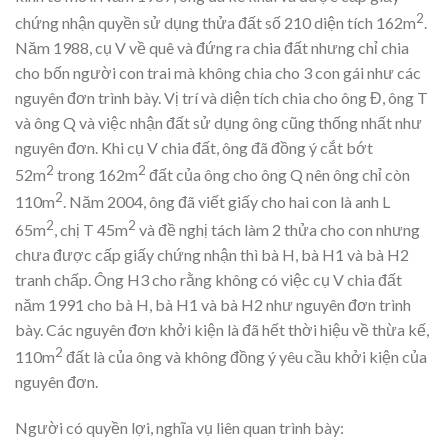
2
chứng nhận quyền sử dụng thửa đất số 210 diện tích 162m
.
Năm 1988, cụ V về quê và đứng ra chia đất nhưng chỉ chia
cho bốn người con trai mà không chia cho 3 con gái như các
nguyên đơn trình bày. Vị trí và diện tích chia cho ông Đ, ông T
và ông Q và việc nhận đất sử dụng ông cũng thống nhất như
nguyên đơn. Khi cụ V chia đất, ông đã đồng ý cắt bớt
2
2
52m
trong 162m
đất của ông cho ông Q nên ông chỉ còn
2
110m
. Năm 2004, ông đã viết giấy cho hai con là anh L
2
2
65m
, chị T 45m
và đề nghị tách làm 2 thửa cho con nhưng
chưa được cấp giấy chứng nhận thì bà H, bà H1 và bà H2
tranh chấp. Ông H3 cho rằng không có việc cụ V chia đất
năm 1991 cho bà H, bà H1 và bà H2 như nguyên đơn trình
bày. Các nguyên đơn khởi kiện là đã hết thời hiệu về thừa kế,
2
110m
đất là của ông và không đồng ý yêu cầu khởi kiện của
nguyên đơn.
Người có quyền lợi, nghĩa vụ liên quan trình bày: