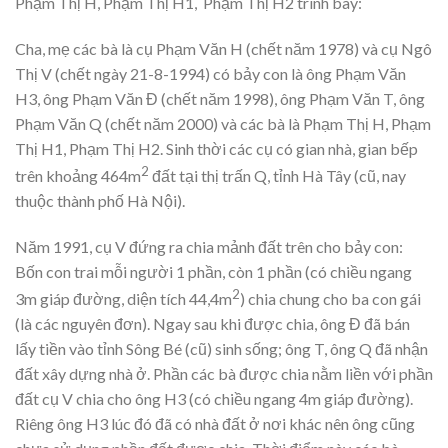
Phạm Thị H, Phạm Thị H1, Phạm Thị H2 trình bày:
Cha, mẹ các bà là cụ Phạm Văn H (chết năm 1978) và cụ Ngô
Thị V (chết ngày 21-8-1994) có bảy con là ông Phạm Văn
H3, ông Phạm Văn Đ (chết năm 1998), ông Phạm Văn T, ông
Phạm Văn Q (chết năm 2000) và các bà là Phạm Thị H, Phạm
Thị H1, Phạm Thị H2. Sinh thời các cụ có gian nhà, gian bếp
2
trên khoảng 464m
đất tại thị trấn Q, tỉnh Hà Tây (cũ, nay
thuộc thành phố Hà Nội).
Năm 1991, cụ V đứng ra chia mảnh đất trên cho bảy con:
Bốn con trai mỗi người 1 phần, còn 1 phần (có chiều ngang
2
3m giáp đường, diện tích 44,4m
) chia chung cho ba con gái
(là các nguyên đơn). Ngay sau khi được chia, ông Đ đã bán
lấy tiền vào tỉnh Sông Bé (cũ) sinh sống; ông T, ông Q đã nhận
đất xây dựng nhà ở. Phần các bà được chia nằm liền với phần
đất cụ V chia cho ông H3 (có chiều ngang 4m giáp đường).
Riêng ông H3 lúc đó đã có nhà đất ở nơi khác nên ông cũng