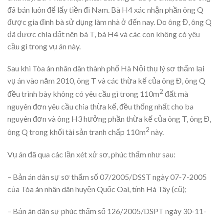
đã bán luôn để lấy tiền đi Nam. Bà H4 xác nhận phần ông Q
được gia đình bà sử dụng làm nhà ở đến nay. Do ông Đ, ông Q
đã được chia đất nên bà T, bà H4 và các con không có yêu
cầu gì trong vụ án này.
Sau khi Tòa án nhân dân thành phố Hà Nội thụ lý sơ thẩm lại
vụ án vào năm 2010, ông T và các thừa kế của ông Đ, ông Q
2
đều trình bày không có yêu cầu gì trong 110m
đất mà
nguyên đơn yêu cầu chia thừa kế, đều thống nhất cho ba
nguyên đơn và ông H3 hưởng phần thừa kế của ông T, ông Đ,
2
ông Q trong khối tài sản tranh chấp 110m
này.
Vụ án đã qua các lần xét xử sơ, phúc thẩm như sau:
– Bản án dân sự sơ thẩm số 07/2005/DSST ngày 07-7-2005
của Tòa án nhân dân huyện Quốc Oai, tỉnh Hà Tây (cũ);
– Bản án dân sự phúc thẩm số 126/2005/DSPT ngày 30-11-