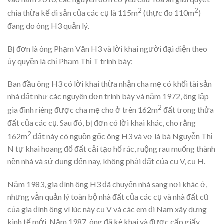
2
2
chia thừa kế di sản của các cụ là 115m
(thực đo 110m
)
đang do ông H3 quản lý.
Bị đơn là ông Phạm Văn H3 và lời khai người đại diện theo
ủy quyền là chị Phạm Thị T trình bày:
Ban đầu ông H3 có lời khai thừa nhận cha mẹ có khối tài sản
nhà đất như các nguyên đơn trình bày và năm 1972, ông lập
2
gia đình riêng được cha mẹ cho ở trên 162m
đất trong thửa
đất của các cụ. Sau đó, bị đơn có lời khai khác, cho rằng
2
162m
đất này có nguồn gốc ông H3 và vợ là bà Nguyễn Thị
N tự khai hoang đổ đất cải tạo hố rác, ruộng rau muống thành
nền nhà và sử dụng đến nay, không phải đất của cụ V, cụ H.
Năm 1983, gia đình ông H3 đã chuyển nhà sang nơi khác ở,
nhưng vẫn quản lý toàn bộ nhà đất của các cụ và nhà đất cũ
của gia đình ông vì lúc này cụ V và các em đi Nam xây dựng
kinh tế mới. Năm 1987, ông đã kê khai và được cấp giấy