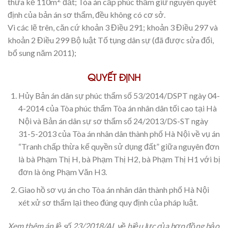
thừa kế 110m
đất; Tòa án cấp phúc thẩm giữ nguyên quyết
định của bản án sơ thẩm, đều không có cơ sở.
Vì các lẽ trên, căn cứ khoản 3 Điều 291; khoản 3 Điều 297 và
khoản 2 Điều 299 Bộ luật Tố tụng dân sự (đã được sửa đổi,
bổ sung năm 2011);
QUYẾT ĐỊNH
Hủy Bản án dân sự phúc thẩm số 53/2014/DSPT ngày 04-
4-2014 của Tòa phúc thẩm Tòa án nhân dân tối cao tại Hà
Nội và Bản án dân sự sơ thẩm số 24/2013/DS-ST ngày
31-5-2013 của Tòa án nhân dân thành phố Hà Nội về vụ án
“Tranh chấp thừa kế quyền sử dụng đất” giữa nguyên đơn
là bà Phạm Thị H, bà Phạm Thị H2, bà Phạm Thị H1 với bị
đơn là ông Phạm Văn H3.
Giao hồ sơ vụ án cho Tòa án nhân dân thành phố Hà Nội
xét xử sơ thẩm lại theo đúng quy định của pháp luật.
Xem thêm án lệ số 23/2018/AL về hiệu lực của hợp đồng bảo