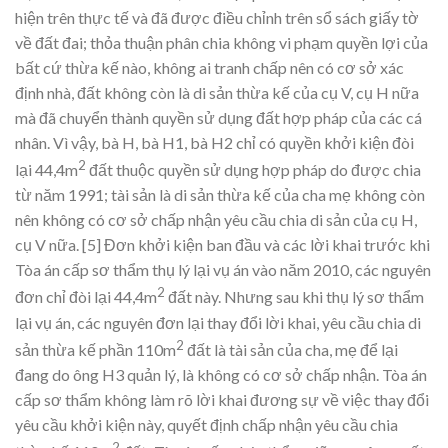
hiện trên thực tế và đã được điều chỉnh trên sổ sách giấy tờ
về đất đai; thỏa thuận phân chia không vi phạm quyền lợi của
bất cứ thừa kế nào, không ai tranh chấp nên có cơ sở xác
định nhà, đất không còn là di sản thừa kế của cụ V, cụ H nữa
mà đã chuyển thành quyền sử dụng đất hợp pháp của các cá
nhân. Vì vậy, bà H, bà H1, bà H2 chỉ có quyền khởi kiện đòi
2
lại 44,4m
đất thuộc quyền sử dụng hợp pháp do được chia
từ năm 1991; tài sản là di sản thừa kế của cha mẹ không còn
nên không có cơ sở chấp nhận yêu cầu chia di sản của cụ H,
cụ V nữa.
[5] Đơn khởi kiện ban đầu và các lời khai trước khi
Tòa án cấp sơ thẩm thụ lý lại vụ án vào năm 2010, các nguyên
2
đơn chỉ đòi lại 44,4m
đất này. Nhưng sau khi thụ lý sơ thẩm
lại vụ án, các nguyên đơn lại thay đổi lời khai, yêu cầu chia di
2
sản thừa kế phần 110m
đất là tài sản của cha, mẹ để lại
đang do ông H3 quản lý, là không có cơ sở chấp nhận. Tòa án
cấp sơ thẩm không làm rõ lời khai đương sự về việc thay đổi
yêu cầu khởi kiện này, quyết định chấp nhận yêu cầu chia
2