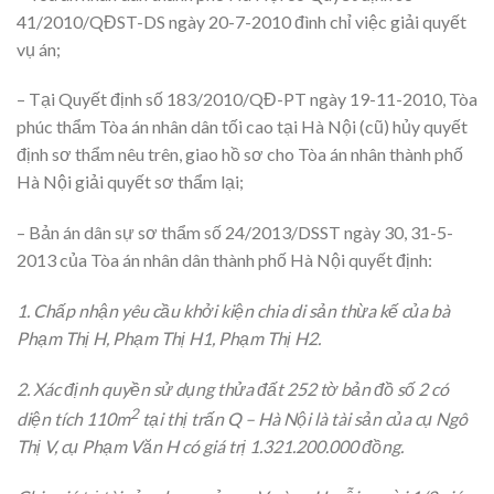
41/2010/QĐST-DS ngày 20-7-2010 đình chỉ việc giải quyết
vụ án;
– Tại Quyết định số 183/2010/QĐ-PT ngày 19-11-2010, Tòa
phúc thẩm Tòa án nhân dân tối cao tại Hà Nội (cũ) hủy quyết
định sơ thẩm nêu trên, giao hồ sơ cho Tòa án nhân thành phố
Hà Nội giải quyết sơ thẩm lại;
– Bản án dân sự sơ thẩm số 24/2013/DSST ngày 30, 31-5-
2013 của Tòa án nhân dân thành phố Hà Nội quyết định:
1. Chấp nhận yêu cầu khởi kiện chia di sản thừa kế của bà
Phạm Thị H, Phạm Thị H1, Phạm Thị H2.
2. Xác định quyền sử dụng thửa đất 252 tờ bản đồ số 2 có
2
diện tích 110m
tại thị trấn Q – Hà Nội là tài sản của cụ Ngô
Thị V, cụ Phạm Văn H có giá trị 1.321.200.000 đồng.