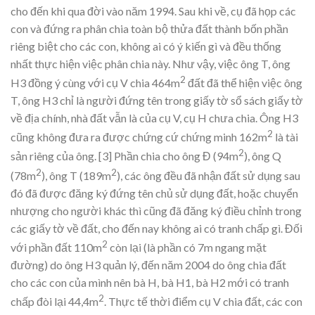
cho đến khi qua đời vào năm 1994. Sau khi về, cụ đã họp các
con và đứng ra phân chia toàn bộ thửa đất thành bốn phần
riêng biệt cho các con, không ai có ý kiến gì và đều thống
nhất thực hiện việc phân chia này. Như vậy, việc ông T, ông
2
H3 đồng ý cùng với cụ V chia 464m
đất đã thể hiện việc ông
T, ông H3 chỉ là người đứng tên trong giấy tờ sổ sách giấy tờ
về địa chính, nhà đất vẫn là của cụ V, cụ H chưa chia. Ông H3
2
cũng không đưa ra được chứng cứ chứng minh 162m
là tài
2
sản riêng của ông.
[3] Phần chia cho ông Đ (94m
), ông Q
2
2
(78m
), ông T (189m
), các ông đều đã nhận đất sử dụng sau
đó đã được đăng ký đứng tên chủ sử dụng đất, hoặc chuyển
nhượng cho người khác thì cũng đã đăng ký điều chỉnh trong
các giấy tờ về đất, cho đến nay không ai có tranh chấp gì. Đối
2
với phần đất 110m
còn lại (là phần có 7m ngang mặt
đường) do ông H3 quản lý, đến năm 2004 do ông chia đất
cho các con của mình nên bà H, bà H1, bà H2 mới có tranh
2
chấp đòi lại 44,4m
. Thực tế thời điểm cụ V chia đất, các con