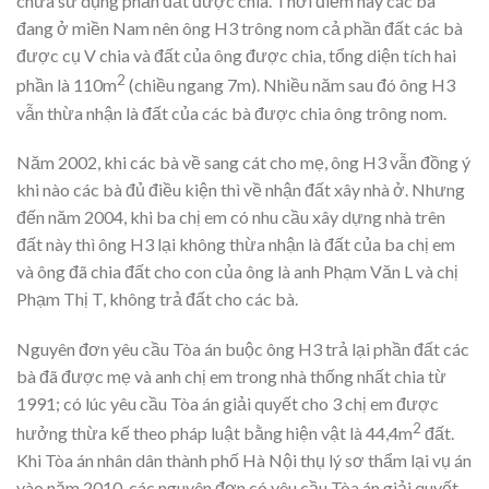
chưa sử dụng phần đất được chia. Thời điểm này các bà
đang ở miền Nam nên ông H3 trông nom cả phần đất các bà
được cụ V chia và đất của ông được chia, tổng diện tích hai
2
phần là 110m
(chiều ngang 7m). Nhiều năm sau đó ông H3
vẫn thừa nhận là đất của các bà được chia ông trông nom.
Năm 2002, khi các bà về sang cát cho mẹ, ông H3 vẫn đồng ý
khi nào các bà đủ điều kiện thì về nhận đất xây nhà ở. Nhưng
đến năm 2004, khi ba chị em có nhu cầu xây dựng nhà trên
đất này thì ông H3 lại không thừa nhận là đất của ba chị em
và ông đã chia đất cho con của ông là anh Phạm Văn L và chị
Phạm Thị T, không trả đất cho các bà.
Nguyên đơn yêu cầu Tòa án buộc ông H3 trả lại phần đất các
bà đã được mẹ và anh chị em trong nhà thống nhất chia từ
1991; có lúc yêu cầu Tòa án giải quyết cho 3 chị em được
2
hưởng thừa kế theo pháp luật bằng hiện vật là 44,4m
đất.
Khi Tòa án nhân dân thành phố Hà Nội thụ lý sơ thẩm lại vụ án
vào năm 2010, các nguyên đơn có yêu cầu Tòa án giải quyết