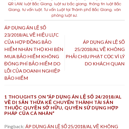
QR LAW
,
luật Bắc Giang
,
luật sư bắc giang
,
thông tin luật Bắc
Giang
,
tư vấn luật
,
Tư vấn Luật tại Thành phố Bắc Giang
,
văn
phòng luật sư
.
ÁP DỤNG ÁN LỆ SỐ
23/2018/AL VỀ HIỆU LỰC
CỦA HỢP ĐỒNG BẢO
ÁP DỤNG ÁN LỆ SỐ
HIỂM NHÂN THỌ KHI BÊN
25/2018/AL VỀ KHÔNG
MUA BẢO HIỂM KHÔNG
PHẢI CHỊU PHẠT CỌC VÌ LÝ
ĐÓNG PHÍ BẢO HIỂM DO
DO KHÁCH QUAN
LỖI CỦA DOANH NGHIỆP
BẢO HIỂM
1 THOUGHTS ON “
ÁP DỤNG ÁN LỆ SỐ 24/2018/AL
VỀ DI SẢN THỪA KẾ CHUYỂN THÀNH TÀI SẢN
THUỘC QUYỀN SỞ HỮU, QUYỀN SỬ DỤNG HỢP
PHÁP CỦA CÁ NHÂN
”
Pingback:
ÁP DỤNG ÁN LỆ SỐ 25/2018/AL VỀ KHÔNG