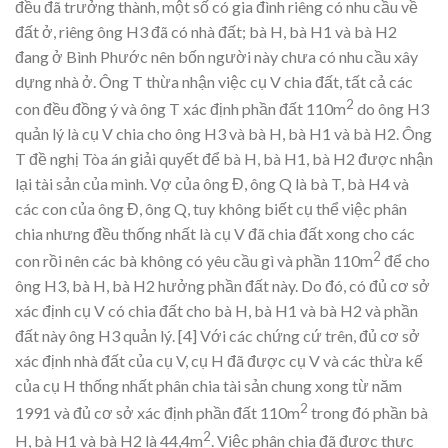
đều đã trưởng thành, một số có gia đình riêng có nhu cầu về
đất ở, riêng ông H3 đã có nhà đất; bà H, bà H1 và bà H2
đang ở Bình Phước nên bốn người này chưa có nhu cầu xây
dựng nhà ở. Ông T thừa nhận việc cụ V chia đất, tất cả các
2
con đều đồng ý và ông T xác định phần đất 110m
do ông H3
quản lý là cụ V chia cho ông H3 và bà H, bà H1 và bà H2. Ông
T đề nghị Tòa án giải quyết để bà H, bà H1, bà H2 được nhận
lại tài sản của mình. Vợ của ông Đ, ông Q là bà T, bà H4 và
các con của ông Đ, ông Q, tuy không biết cụ thể việc phân
chia nhưng đều thống nhất là cụ V đã chia đất xong cho các
2
con rồi nên các bà không có yêu cầu gì và phần 110m
để cho
ông H3, bà H, bà H2 hưởng phần đất này. Do đó, có đủ cơ sở
xác định cụ V có chia đất cho bà H, bà H1 và bà H2 và phần
đất này ông H3 quản lý.
[4] Với các chứng cứ trên, đủ cơ sở
xác định nhà đất của cụ V, cụ H đã được cụ V và các thừa kế
của cụ H thống nhất phân chia tài sản chung xong từ năm
2
1991 và đủ cơ sở xác định phần đất 110m
trong đó phần bà
2
H, bà H1 và bà H2 là 44,4m
. Việc phân chia đã được thực