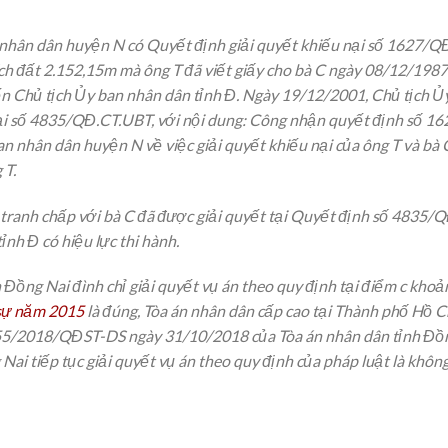
nhân dân huyện N có Quyết định giải quyết khiếu nại số 1627/Q
 tích đất 2.152,15m mà ông T đã viết giấy cho bà C ngày 08/12/198
đến Chủ tịch Ủy ban nhân dân tỉnh Đ. Ngày 19/12/2001, Chủ tịch Ủ
nại số 4835/QĐ.CT.UBT, với nội dung: Công nhận quyết định số 
 nhân dân huyện N về việc giải quyết khiếu nại của ông T và bà 
 T.
 H tranh chấp với bà C đã được giải quyết tại Quyết định số 483
ỉnh Đ có hiệu lực thi hành.
h Đồng Nai đình chỉ giải quyết vụ án theo quy định tại điểm c kho
 sự năm 2015
là đúng, Tòa án nhân dân cấp cao tại Thành phố Hồ 
ố 55/2018/QĐST-DS ngày 31/10/2018 của Tòa án nhân dân tỉnh Đồn
ai tiếp tục giải quyết vụ án theo quy định của pháp luật là không