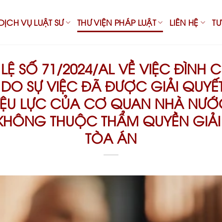
DỊCH VỤ LUẬT SƯ
THƯ VIỆN PHÁP LUẬT
LIÊN HỆ
T
Ệ SỐ 71/2024/AL VỀ VIỆC ĐÌNH C
 DO SỰ VIỆC ĐÃ ĐƯỢC GIẢI QUY
IỆU LỰC CỦA CƠ QUAN NHÀ NƯ
KHÔNG THUỘC THẨM QUYỀN GIẢI
TÒA ÁN