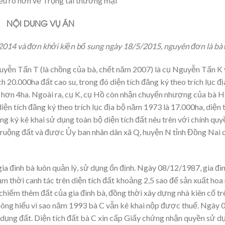
 VỤ ÁN
2014 và đơn khởi kiện bổ sung ngày
18/5/2015, nguyên đơn là bà 
yễn Tấn T (là chồng của bà, chết năm 2007) là cụ Nguyễn Tấn K 
h 20.000ha đất cao su, trong đó diện tích đăng ký theo trích lục 
 hơn 4ha. Ngoài ra, cụ K, cụ Hồ còn nhận chuyển nhượng của bà H
diện tích đăng ký theo trích lục địa bộ năm 1973 là 17.000ha, diệ
g ký kê khai sử dụng toàn bộ diện tích đất nêu trên với chính quy
ai ruộng đất và được Ủy ban nhân dân xã Q, huyện N tỉnh Đồng Nai
 gia đình bà luôn quản lý, sử dụng ổn định. Ngày 08/12/1987, gia đ
 thời canh tác trên diện tích đất khoảng 2,5 sao để sản xuất hoa m
n chiếm thêm đất của gia đình bà, đồng thời xây dựng nhà kiên cố 
ng hiểu vì sao năm 1993 bà C vẫn kê khai nộp được thuế. Ngày 
dụng đất. Diện tích đất bà C xin cấp Giấy chứng nhận quyền sử d