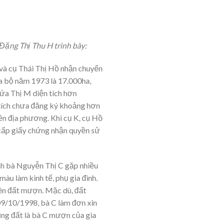
Đặng Thị Thu H trình bày:
và cụ Thái Thị Hồ nhận chuyển
địa bộ năm 1973 là 17.000ha,
ứa Thị M diện tích hơn
n tích chưa đăng ký khoảng hơn
ền địa phương. Khi cụ K, cụ Hồ
 cấp giấy chứng nhận quyền sử
ình bà Nguyễn Thị C gặp nhiều
àu làm kinh tế, phụ gia đình.
trên đất mượn. Mặc dù, đất
09/10/1998, bà C làm đơn xin
ụng đất là bà C mượn của gia