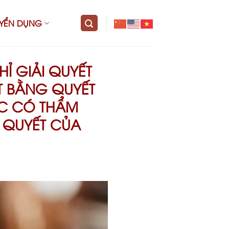
UYỂN DỤNG
HỈ GIẢI QUYẾT
ẾT BẰNG QUYẾT
ỚC CÓ THẨM
 QUYẾT CỦA