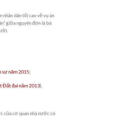
nhân dân tối cao về vụ án
ân” giữa nguyên đơn là bà
ười.
ân sự năm 2015
;
t Đất đai năm 2013
).
ực của cơ quan nhà nước có