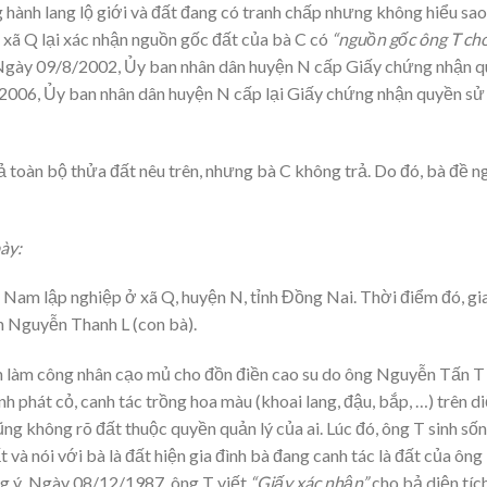
g hành lang lộ giới và đất đang có tranh chấp nhưng không hiểu sa
xã Q lại xác nhận nguồn gốc đất của bà C có
“nguồn gốc ông T ch
 Ngày 09/8/2002, Ủy ban nhân dân huyện N cấp Giấy chứng nhận q
2006, Ủy ban nhân dân huyện N cấp lại Giấy chứng nhận quyền sử 
rả toàn bộ thửa đất nêu trên, nhưng bà C không trả. Do đó, bà đề n
ày:
Nam lập nghiệp ở xã Q, huyện N, tỉnh Đồng Nai. Thời điểm đó, gia
h Nguyễn Thanh L (con bà).
n làm công nhân cạo mủ cho đồn điền cao su do ông Nguyễn Tấn T l
nh phát cỏ, canh tác trồng hoa màu (khoai lang, đậu, bắp, …) trên di
cũng không rõ đất thuộc quyền quản lý của ai. Lúc đó, ông T sinh 
t và nói với bà là đất hiện gia đình bà đang canh tác là đất của ông
g ý. Ngày 08/12/1987, ông T viết
“Giấy xác nhận”
cho bả diện tích