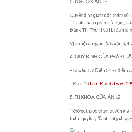
3. NGUỒN ÁN LỆ:
Quyết định giám đốc thẩm số 
“Tranh chấp quyền sử dụng đất 
Đặng Thị Thu H với bị đơn là b
Vị trí nội dung án lệ: Đoạn 3, 4
4. QUY ĐỊNH CỦA PHÁP LUẬ
– Khoản 1, 2 Điều 34 và điểm c
– Điều 38
Luật Đất đai năm 19
5. TỪ KHÓA CỦA ÁN LỆ
“Không thuộc thẩm quyền giải 
thẩm quyền”; “Đình chỉ giải quy