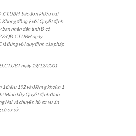
Đ.CT.UBH, bác đơn khiếu nại
7. Không đồng ý với Quyết định
y ban nhân dân tỉnh Đ có
1627/QĐ.CT.UBH ngày
C là đúng với quy định của pháp
5/QĐ.CT.UBT ngày 19/12/2001
ản 1 Điều 192 và điểm g khoản 1
Chí Minh hủy Quyết định đình
g Nai và chuyển hồ sơ vụ án
 có cơ sở.”