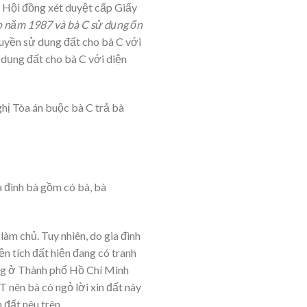
o Hội đồng xét duyệt cấp Giấy
o năm 1987 và bà C sử dụng ổn
uyền sử dụng đất cho bà C với
dụng đất cho bà C với diện
ghị Tòa án buộc bà C trả bà
 đình bà gồm có bà, bà
àm chủ. Tuy nhiên, do gia đình
ện tích đất hiện đang có tranh
sống ở Thành phố Hồ Chí Minh
 T nên bà có ngỏ lời xin đất này
 đất nêu trên.