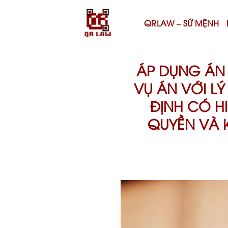
Skip
to
QRLAW – SỨ MỆNH
content
ÁP DỤNG ÁN L
VỤ ÁN VỚI LÝ
ĐỊNH CÓ H
QUYỀN VÀ 