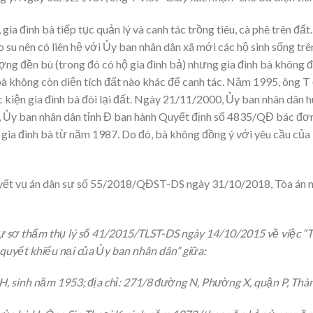
, gia đình bà tiếp tục quản lý và canh tác trồng tiêu, cà phê trên 
o su nên có liên hệ với Ủy ban nhân dân xã mới các hộ sinh sống tr
ợng đền bù (trong đó có hộ gia đình bả) nhưng gia đình bà không 
h bà không còn diện tích đất nào khác để canh tác. Năm 1995, ông 
tục kiện gia đình bà đòi lại đất. Ngày 21/11/2000, Ủy ban nhân dân
y ban nhân dân tỉnh Đ ban hành Quyết định số 4835/QĐ bác đơn 
o gia đình bà từ năm 1987. Do đó, bà không đồng ý với yêu cầu của 
quyết vụ án dân sự số 55/2018/QĐST-DS ngày 31/10/2018, Tòa án 
 sự sơ thẩm thụ lý số 41/2015/TLST-DS ngày 14/10/2015 về việc “
 quyết khiếu nại của Ủy ban nhân dân” giữa:
, sinh năm 1953; địa chỉ: 271/8 đường N, Phường X, quận P, Thà