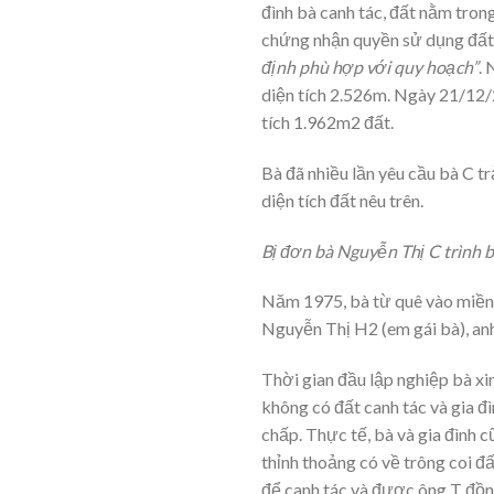
đình bà canh tác, đất nằm tron
chứng nhận quyền sử dụng đất 
định phù hợp với quy hoạch”
.
diện tích 2.526m. Ngày 21/12/
tích 1.962m2 đất.
Bà đã nhiều lần yêu cầu bà C t
diện tích đất nêu trên.
Bị đơn bà Nguyễn Thị C trình b
Năm 1975, bà từ quê vào miền 
Nguyễn Thị H2 (em gái bà), an
Thời gian đầu lập nghiệp bà xi
không có đất canh tác và gia đì
chấp. Thực tế, bà và gia đình 
thỉnh thoảng có về trông coi đấ
để canh tác và được ông T đồn