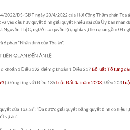
14/2022/DS-GĐT ngày 28/4/2022 của Hội đồng Thẩm phán Tòa án 
và yêu cầu hủy quyết định giải quyết khiếu nại của Ủy ban nhân d
à Nguyễn Thị C; người có quyền lợi, nghĩa vụ liên quan gồm 04 ng
 và 6 phần “Nhận định của Tòa án”.
T LIÊN QUAN ĐẾN ÁN LỆ
, d khoản 1 Điều 192, điểm g khoản 1 Điều 217
Bộ luật Tố tụng d
93
(tương ứng với Điều 136
Luật Đất đai năm 2003
; Điều 203
Luậ
quyết của Tòa án”; “Đã được giải quyết bằng quyết định có hiệu l
ết vụ án”.