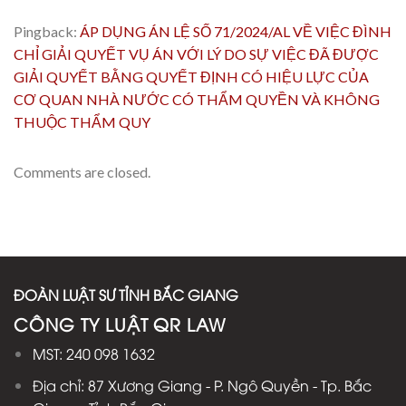
Pingback:
ÁP DỤNG ÁN LỆ SỐ 71/2024/AL VỀ VIỆC ĐÌNH
CHỈ GIẢI QUYẾT VỤ ÁN VỚI LÝ DO SỰ VIỆC ĐÃ ĐƯỢC
GIẢI QUYẾT BẰNG QUYẾT ĐỊNH CÓ HIỆU LỰC CỦA
CƠ QUAN NHÀ NƯỚC CÓ THẨM QUYỀN VÀ KHÔNG
THUỘC THẨM QUY
Comments are closed.
ĐOÀN LUẬT SƯ TỈNH BẮC GIANG
CÔNG TY LUẬT QR LAW
MST: 240 098 1632
Địa chỉ: 87 Xương Giang - P. Ngô Quyền - Tp. Bắc