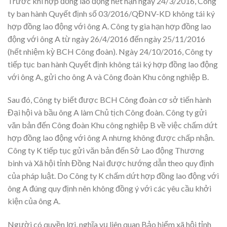
Trước khi hợp đồng lao động hết hạn ngày 24/3/2016, Công
ty ban hành Quyết định số 03/2016/QĐNV-KD không tái ký
hợp đồng lao động với ông A. Công ty gia hạn hợp đồng lao
động với ông A từ ngày 26/4/2016 đến ngày 25/11/2016
(hết nhiệm kỳ BCH Công đoàn). Ngày 24/10/2016, Công ty
tiếp tục ban hành Quyết định không tái ký hợp đồng lao động
với ông A, gửi cho ông A và Công đoàn Khu công nghiệp B.
Sau đó, Công ty biết được BCH Công đoàn cơ sở tiến hành
Đại hội và bầu ông A làm Chủ tịch Công đoàn. Công ty gửi
văn bản đến Công đoàn Khu công nghiệp B về việc chấm dứt
hợp đồng lao động với ông A nhưng không được chấp nhận.
Công ty K tiếp tục gửi văn bản đến Sở Lao động Thương
binh và Xã hội tỉnh Đồng Nai được hướng dẫn theo quy định
của pháp luật. Do Công ty K chấm dứt hợp đồng lao động với
ông A đúng quy định nên không đồng ý với các yêu cầu khởi
kiện của ông A.
Người có quyền lợi, nghĩa vụ liên quan Bảo hiểm xã hội tỉnh