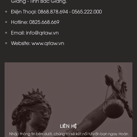
Giang - Tỉnh Bắc Giang.
Điện Thoại: 0868.878.694 - 0565.222.000
Hotline: 0825.668.669
Email: info@qrlaw.vn
Website: www.qrlaw.vn
LIÊN HỆ
Nhập thông tin bên dưới, chúng tôi sẽ kết nối tư vấn bạn ngay. Hoàn