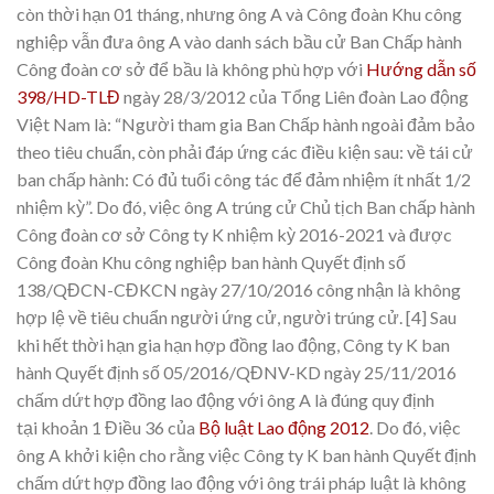
còn thời hạn 01 tháng, nhưng ông A và Công đoàn Khu công
nghiệp vẫn đưa ông A vào danh sách bầu cử Ban Chấp hành
Công đoàn cơ sở để bầu là không phù hợp với
Hướng dẫn số
398/HD-TLĐ
ngày 28/3/2012 của Tổng Liên đoàn Lao động
Việt Nam là: “Người tham gia Ban Chấp hành ngoài đảm bảo
theo tiêu chuẩn, còn phải đáp ứng các điều kiện sau: về tái cử
ban chấp hành: Có đủ tuổi công tác để đảm nhiệm ít nhất 1/2
nhiệm kỳ”. Do đó, việc ông A trúng cử Chủ tịch Ban chấp hành
Công đoàn cơ sở Công ty K nhiệm kỳ 2016-2021 và được
Công đoàn Khu công nghiệp ban hành Quyết định số
138/QĐCN-CĐKCN ngày 27/10/2016 công nhận là không
hợp lệ về tiêu chuẩn người ứng cử, người trúng cử.
[4] Sau
khi hết thời hạn gia hạn hợp đồng lao động, Công ty K ban
hành Quyết định số 05/2016/QĐNV-KD ngày 25/11/2016
chấm dứt hợp đồng lao động với ông A là đúng quy định
tại
khoản 1 Điều 36 của
Bộ luật Lao động 2012
. Do đó, việc
ông A khởi kiện cho rằng việc Công ty K ban hành Quyết định
chấm dứt hợp đồng lao động với ông trái pháp luật là không