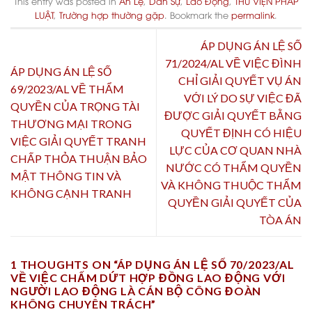
This entry was posted in
Án Lệ
,
Dân Sự
,
Lao Động
,
THƯ VIỆN PHÁP
LUẬT
,
Trường hợp thường gặp
. Bookmark the
permalink
.
ÁP DỤNG ÁN LỆ SỐ
71/2024/AL VỀ VIỆC ĐÌNH
ÁP DỤNG ÁN LỆ SỐ
CHỈ GIẢI QUYẾT VỤ ÁN
69/2023/AL VỀ THẨM
VỚI LÝ DO SỰ VIỆC ĐÃ
QUYỀN CỦA TRỌNG TÀI
ĐƯỢC GIẢI QUYẾT BẰNG
THƯƠNG MẠI TRONG
QUYẾT ĐỊNH CÓ HIỆU
VIỆC GIẢI QUYẾT TRANH
LỰC CỦA CƠ QUAN NHÀ
CHẤP THỎA THUẬN BẢO
NƯỚC CÓ THẨM QUYỀN
MẬT THÔNG TIN VÀ
VÀ KHÔNG THUỘC THẨM
KHÔNG CẠNH TRANH
QUYỀN GIẢI QUYẾT CỦA
TÒA ÁN
1 THOUGHTS ON “
ÁP DỤNG ÁN LỆ SỐ 70/2023/AL
VỀ VIỆC CHẤM DỨT HỢP ĐỒNG LAO ĐỘNG VỚI
NGƯỜI LAO ĐỘNG LÀ CÁN BỘ CÔNG ĐOÀN
KHÔNG CHUYÊN TRÁCH
”