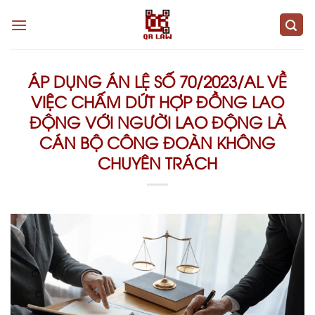
Skip
to
content
ÁP DỤNG ÁN LỆ SỐ 70/2023/AL VỀ
VIỆC CHẤM DỨT HỢP ĐỒNG LAO
ĐỘNG VỚI NGƯỜI LAO ĐỘNG LÀ
CÁN BỘ CÔNG ĐOÀN KHÔNG
CHUYÊN TRÁCH