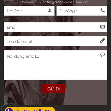
toàn miễn phí, hỗ trợ giải đáp online xuyên suốt.