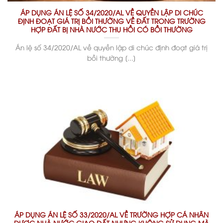
ÁP DỤNG ÁN LỆ SỐ 34/2020/AL VỀ QUYỀN LẬP DI CHÚC
ĐỊNH ĐOẠT GIÁ TRỊ BỒI THƯỜNG VỀ ĐẤT TRONG TRƯỜNG
HỢP ĐẤT BỊ NHÀ NƯỚC THU HỒI CÓ BỒI THƯỜNG
Án lệ số 34/2020/AL về quyền lập di chúc định đoạt giá trị
bồi thường [...]
ÁP DỤNG ÁN LỆ SỐ 33/2020/AL VỀ TRƯỜNG HỢP CÁ NHÂN
ĐƯỢC NHÀ NƯỚC GIAO ĐẤT NHƯNG KHÔNG SỬ DỤNG MÀ