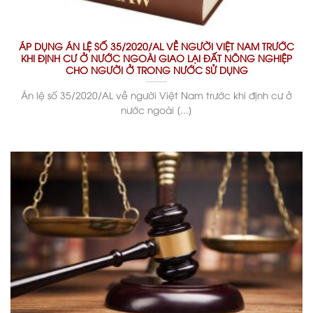
ÁP DỤNG ÁN LỆ SỐ 35/2020/AL VỀ NGƯỜI VIỆT NAM TRƯỚC
KHI ĐỊNH CƯ Ở NƯỚC NGOÀI GIAO LẠI ĐẤT NÔNG NGHIỆP
CHO NGƯỜI Ở TRONG NƯỚC SỬ DỤNG
Án lệ số 35/2020/AL về người Việt Nam trước khi định cư ở
nước ngoài [...]