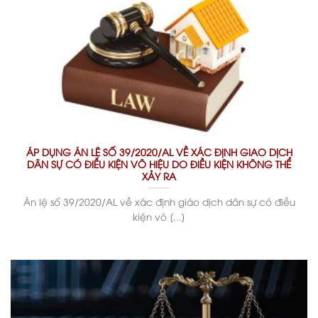
ÁP DỤNG ÁN LỆ SỐ 39/2020/AL VỀ XÁC ĐỊNH GIAO DỊCH
DÂN SỰ CÓ ĐIỀU KIỆN VÔ HIỆU DO ĐIỀU KIỆN KHÔNG THỂ
XẢY RA
Án lệ số 39/2020/AL về xác định giáo dịch dân sự có điều
kiện vô [...]