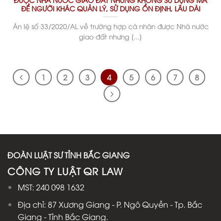
ĐỂ NGƯỜI KHÁC QUẢN LÝ, SỬ DỤNG ỔN ĐỊNH, LÂU DÀI
Án lệ số 33/2020/AL về trường hợp cá nhân được Nhà nước
giao đất nhưng [...]
1
2
3
4
5
6
7
8
ĐOÀN LUẬT SƯ TỈNH BẮC GIANG
CÔNG TY LUẬT QR LAW
MST: 240 098 1632
Địa chỉ: 87 Xương Giang - P. Ngô Quyền - Tp. Bắc
Giang - Tỉnh Bắc Giang.