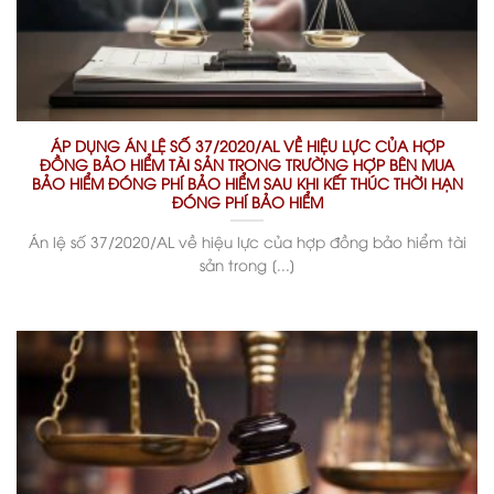
ÁP DỤNG ÁN LỆ SỐ 37/2020/AL VỀ HIỆU LỰC CỦA HỢP
ĐỒNG BẢO HIỂM TÀI SẢN TRONG TRƯỜNG HỢP BÊN MUA
BẢO HIỂM ĐÓNG PHÍ BẢO HIỂM SAU KHI KẾT THÚC THỜI HẠN
ĐÓNG PHÍ BẢO HIỂM
Án lệ số 37/2020/AL về hiệu lực của hợp đồng bảo hiểm tài
sản trong [...]