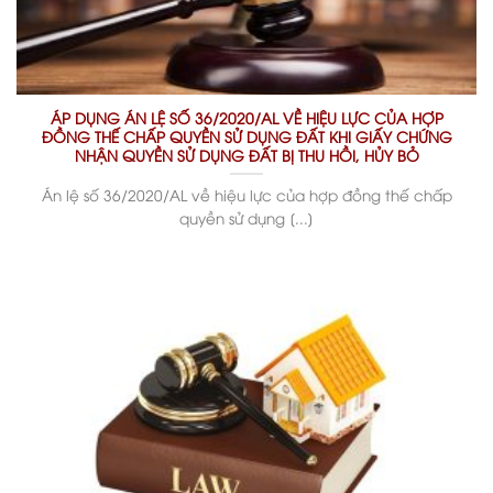
ÁP DỤNG ÁN LỆ SỐ 36/2020/AL VỀ HIỆU LỰC CỦA HỢP
ĐỒNG THẾ CHẤP QUYỀN SỬ DỤNG ĐẤT KHI GIẤY CHỨNG
NHẬN QUYỀN SỬ DỤNG ĐẤT BỊ THU HỒI, HỦY BỎ
Án lệ số 36/2020/AL về hiệu lực của hợp đồng thế chấp
quyền sử dụng [...]