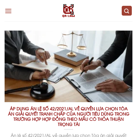
Skip
to
content
ÁP DỤNG ÁN LỆ SỐ 42/2021/AL VỀ QUYỀN LỰA CHỌN TÒA
ÁN GIẢI QUYẾT TRANH CHẤP CỦA NGƯỜI TIÊU DÙNG TRONG
TRƯỜNG HỢP HỢP ĐỒNG THEO MẪU CÓ THỎA THUẬN
TRỌNG TÀI
Án lệ số 42/2021/AL về quyền lựa chọn Tòa án giải quyết