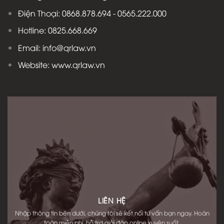
Điện Thoại: 0868.878.694 - 0565.222.000
Hotline: 0825.668.669
Email: info@qrlaw.vn
Website: www.qrlaw.vn
LIÊN HỆ
Nhập thông tin bên dưới, chúng tôi sẽ kết nối tư vấn bạn ngay. Hoàn
toàn miễn phí, hỗ trợ giải đáp online xuyên suốt.