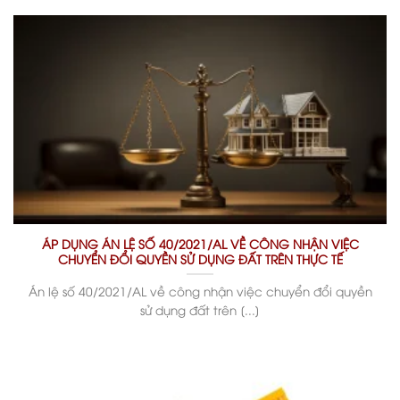
ÁP DỤNG ÁN LỆ SỐ 40/2021/AL VỀ CÔNG NHẬN VIỆC
CHUYỂN ĐỔI QUYỀN SỬ DỤNG ĐẤT TRÊN THỰC TẾ
Án lệ số 40/2021/AL về công nhận việc chuyển đổi quyền
sử dụng đất trên [...]