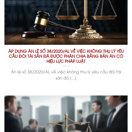
ÁP DỤNG ÁN LỆ SỐ 38/2020/AL VỀ VIỆC KHÔNG THỤ LÝ YÊU
CẦU ĐÒI TÀI SẢN ĐÃ ĐƯỢC PHÂN CHIA BẰNG BẢN ÁN CÓ
HIỆU LỰC PHÁP LUẬT
Án lệ số 38/2020/AL về việc không thụ lý yêu cầu đòi tài
sản đã [...]