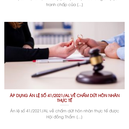
tranh chấp của [...]
ÁP DỤNG ÁN LỆ SỐ 41/2021/AL VỀ CHẤM DỨT HÔN NHÂN
THỰC TẾ
Án lệ số 41/2021/AL về chấm dứt hôn nhân thực tế được
Hội đồng Thẩm [...]