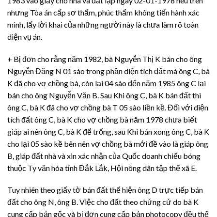
1983 vào giấy cho nhà và đất lập ngày 02-01-1978 nêu trên
nhưng Tòa án cấp sơ thẩm, phúc thẩm không tiến hành xác
minh, lấy lời khai của những người này là chưa làm rõ toàn
diện vụ án.
+ Bị đơn cho rằng năm 1982, bà Nguyễn Thị K bán cho ông
Nguyễn Đăng N 01 sào trong phần diện tích đất mà ông C, bà
K đã cho vợ chồng bà, còn lại 04 sào đến năm 1985 ông C lại
bán cho ông Nguyễn Văn B. Sau Khi ông C, bà K bán đất thì
ông C, bà K đã cho vợ chồng bà T 05 sào liền kề. Đối với diện
tích đất ông C, bà K cho vợ chồng bà năm 1978 chưa biết
giáp ai nên ông C, bà K để trống, sau Khi bán xong ông C, bà K
cho lại 05 sào kề bên nên vợ chồng bà mới đề vào là giáp ông
B, giáp đất nhà và xin xác nhận của Quốc doanh chiếu bóng
thuộc Ty văn hóa tỉnh Đắk Lắk, Hội nông dân tập thể xã E.
Tuy nhiên theo giấy tờ bán đất thể hiện ông D trực tiếp bán
đất cho ông N, ông B. Việc cho đất theo chứng cứ do bà K
cung cấp bản gốc và bị đơn cung cấp bản photocopy đều thể