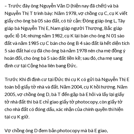
– Trước đây ông Nguyễn Văn D (hiện nay đã chết) và bà
Nguyễn Thị T trình bày: Năm 1978, vợ chồng cụ C, cụ K viết
giấy cho ông bà 05 sào đất, có tứ cận: Đông giáp ông L, Tây
giáp bà Nguyễn Thị E, Nam giáp người Thượng, Bắc giáp
quốc lộ 14; nhưng năm 1982, cụ K lại bán cho ông N 01 sào
đất và năm 1985 cụ C bán cho ông B 4 sào đất là hết diện tích
5 sào đất hai cụ đã cho ông bà năm 1978 nên cha mẹ đồng ý
hoán đổi, cho ông bà 5 sào đất liền kề; sau đó, cha mẹ sang
định cư tại Cộng hòa liên bang Đức.
Trước Khi đi định cư tại Đức thì cụ K có gửi bà Nguyễn Thị E
toàn bộ giấy tờ nhà và đất. Năm 2004, cụ K hồi hương. Năm
2005, vợ chồng ông D, bà T đến gặp bà E hỏi và lấy lại giấy
tờ nhà đất thì bà E chỉ giao giấy tờ photocopy, còn giấy tờ
cho nhà đất có đóng dấu, xác nhận của chính quyền thì hiện
tại cụ K giữ.
Vợ chồng ông D đem bản photocopy mà bà E giao,