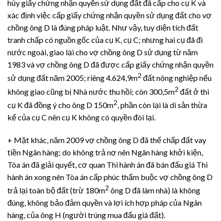
hủy giấy chứng nhận quyền sử dụng đất đã cấp cho cụ K và
xác định việc cấp giấy chứng nhận quyền sử dụng đất cho vợ
chồng ông D là đúng pháp luật. Như vậy, tuy diện tích đất
tranh chấp có nguồn gốc của cụ K, cụ C; nhưng hai cụ đã đi
nước ngoài, giao lại cho vợ chồng ông D sử dụng từ năm
1983 và vợ chồng ông D đã được cấp giấy chứng nhận quyền
2
sử dụng đất năm 2005; riêng 4.624,9m
đất nông nghiệp nếu
2
không giao cũng bị Nhà nước thu hồi; còn 300,5m
đất ở thì
2
cụ K đã đồng ý cho ông D 150m
, phần còn lại là di sản thừa
kế của cụ C nên cụ K không có quyền đòi lại.
+ Mặt khác, năm 2009 vợ chồng ông D đã thế chấp đất vay
tiền Ngân hàng; do không trả nợ nên Ngân hàng khởi kiện,
Tòa án đã giải quyết, cơ quan Thi hành án đã bán đấu giá Thi
hành án xong nên Tòa án cấp phúc thẩm buộc vợ chồng ông D
2
trả lại toàn bộ đất (trừ 180m
ông D đã làm nhà) là không
đúng, không bảo đảm quyền và lợi ích hợp pháp của Ngân
hàng, của ông H (người trúng mua đấu giá đất).