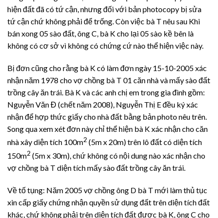
hiện đất đã có tứ cận, nhưng đối với bản photocopy bị sửa
tứ cận chứ không phải để trống. Còn việc bà T nêu sau Khi
bán xong 05 sào đất, ông C, bà K cho lại 05 sào kề bên là
không có cơ sở vì không có chứng cứ nào thể hiện việc này.
Bị đơn cũng cho rằng bà K có làm đơn ngày 15-10-2005 xác
nhận năm 1978 cho vợ chồng bà T 01 căn nhà và mấy sào đất
trồng cây ăn trái. Bà K và các anh chị em trong gia đình gồm:
Nguyễn Văn Đ (chết năm 2008), Nguyễn Thị E đều ký xác
nhận để hợp thức giấy cho nhà đất bằng bản photo nêu trên.
Song qua xem xét đơn này chỉ thể hiện bà K xác nhận cho căn
2
nhà xây diện tích 100m
(5m x 20m) trên lô đất có diện tích
2
150m
(5m x 30m), chứ không có nội dung nào xác nhận cho
vợ chồng bà T diện tích mấy sào đất trồng cây ăn trái.
Về tố tụng: Năm 2005 vợ chồng ông D bà T mới làm thủ tục
xin cấp giấy chứng nhận quyền sử dụng đất trên diện tích đất
khác, chứ không phải trên diện tích đất được bà K, ông C cho