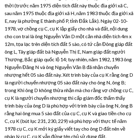
thời (trước năm 1975 diện tích đất này thuộc địa giới xã C,
sau năm 1975 thuộc địa giới xã H, năm 1983 thuộc địa giới xã
E, nay là phường E thành phố P, tỉnh Đắk Lắk). Ngày 02-10-
1978, vợ chồng cụ C, cụ K lập giấy cho nhà và đất, nội dung
cho con trai là ông Nguyễn Văn D một căn nhà diện tích 4m x
12m, tọa lạc trên diện tích đất 5 sào, có tứ cận Đông giáp đất
ông L, Tây giáp đất bà Nguyễn Thị E, Nam giáp đất người
Thượng, Bắc giáp quốc lộ 14; tuy nhiên, năm 1982, 1983 ông
Nguyễn Đăng N và ông Nguyễn Văn B đã nhận chuyển
nhượng hết 05 sào đất này. Xét trình bày của cụ K rằng ông D
là người chuyển nhượng 05 sào đất này cho ông N, ông B;
trong Khi ông D không thừa nhận mà cho rằng vợ chồng cụ C,
cụ K là người chuyển nhượng thì cấp giám đốc thẩm thấy
trình bày của ông D là phù hợp với trình bày của ông N, ông B
rằng hai ông mua 5 sào đất của cụ C, cụ K và giao tiền cho cụ
C, cụ K (bút lục 231, 230, 229) và phù hợp với thực tế năm
1978 cụ C, cụ K mới ký giấy viết tay cho ông D đất nên về
pháp lý cụ C, cụ K vẫn đứng tên chủ sử dụng đất.