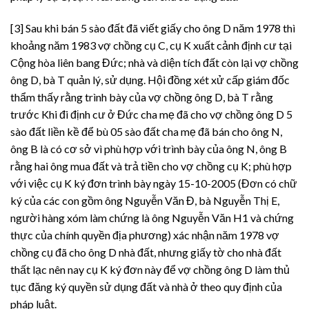
[3] Sau khi bán 5 sào đất đã viết giấy cho ông D năm 1978 thì
khoảng năm 1983 vợ chồng cụ C, cụ K xuất cảnh định cư tại
Cộng hòa liên bang Đức; nhà và diện tích đất còn lại vợ chồng
ông D, bà T quản lý, sử dụng. Hội đồng xét xử cấp giám đốc
thẩm thấy rằng trình bày của vợ chồng ông D, bà T rằng
trước Khi đi định cư ở Đức cha mẹ đã cho vợ chồng ông D 5
sào đất liền kề để bù 05 sào đất cha mẹ đã bán cho ông N,
ông B là có cơ sở vì phù hợp với trình bày của ông N, ông B
rằng hai ông mua đất và trả tiền cho vợ chồng cụ K; phù hợp
với việc cụ K ký đơn trình bày ngày 15-10-2005 (Đơn có chữ
ký của các con gồm ông Nguyễn Văn Đ, bà Nguyễn Thị E,
người hàng xóm làm chứng là ông Nguyễn Văn H1 và chứng
thực của chính quyền địa phương) xác nhận năm 1978 vợ
chồng cụ đã cho ông D nhà đất, nhưng giấy tờ cho nhà đất
thất lạc nên nay cụ K ký đơn này để vợ chồng ông D làm thủ
tục đăng ký quyền sử dụng đất và nhà ở theo quy định của
pháp luật.