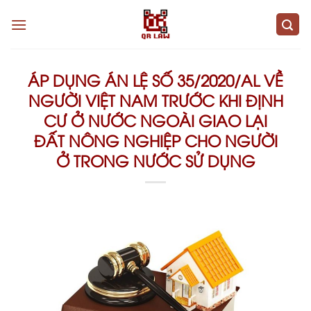
Skip
to
content
ÁP DỤNG ÁN LỆ SỐ 35/2020/AL VỀ
NGƯỜI VIỆT NAM TRƯỚC KHI ĐỊNH
CƯ Ở NƯỚC NGOÀI GIAO LẠI
ĐẤT NÔNG NGHIỆP CHO NGƯỜI
Ở TRONG NƯỚC SỬ DỤNG