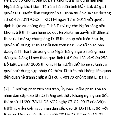
Ngân hàng khởi kiện; Tòa án nhân dân tỉnh Đắk Lắk đã giải
quyết tại Quyết định công nhận sự thỏa thuận của các đương
sự số 47/2011/QĐST- KDTM ngày 17-6-2011 với quyết
định buộc vợ chồng ông D, bà T trả nợ cho Ngân hàng nếu
không trả thì Ngân hàng có quyền phát mãi quyền sử dụng 2
thửa đất mà vợ chồng ông D đã thế chấp nêu trên. Sau đó,
quyền sử dụng 02 thửa đất nêu trên đã được tổ chức bán
đấu giá Thi hành án xong cho Ngân hàng; người trúng mua
đấu giá là ông H nên theo quy định tại Điều 138 và Điều 258
Bộ luật Dân sự 2005 thì ông H là người thứ ba ngay tình có
quyền sử dụng hợp pháp 02 thửa đất trên mà không liên quan
đến quan hệ tranh chấp giữa cụ K với vợ chồng ông D, bà T.
[7] Từ những phân tích nêu trên, Ủy ban Thẩm phán Tòa án
nhân dân cấp cao tại Đà Nẵng xét thấy Kháng nghị giám đốc
thẩm số 11/2017/KN-DS-VC2 ngày 07-02-2017 của Viện
trưởng Viện kiểm sát nhân dân cấp cao tại Đà Nẵng đối với
Bản án dân sự phúc thẩm số 06/2016/DS-PT ngày 11-01