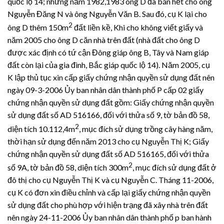
quốc lộ 14; nhưng năm 1982,1983 ông D đã bán hết cho ông
Nguyễn Đăng N và ông Nguyễn Văn B. Sau đó, cụ K lại cho
2
ông D thêm 150m
đất liền kề, Khi cho không viết giấy và
năm 2005 cho ông D căn nhà trên đất (nhà đất cho ông D
được xác định có tứ cận Đông giáp ông B, Tây và Nam giáp
đất còn lại của gia đình, Bắc giáp quốc lộ 14). Năm 2005, cụ
K lập thủ tục xin cấp giấy chứng nhận quyền sử dụng đất nên
ngày 09-3-2006 Ủy ban nhân dân thành phố P cấp 02 giấy
chứng nhận quyền sử dụng đất gồm: Giấy chứng nhận quyền
sử dụng đất số AD 516166, đối với thửa số 9, tờ bản đồ 58,
2
diện tích 10.112,4m
, mục đích sử dụng trồng cây hàng năm,
thời hạn sử dụng đến năm 2013 cho cụ Nguyễn Thị K; Giấy
chứng nhận quyền sử dụng đất số AD 516165, đối với thửa
2
số 9A, tờ bản đồ 58, diện tích 300m
, mục đích sử dụng đất ở
đô thị cho cụ Nguyễn Thị K và cụ Nguyễn C. Tháng 11-2006,
cụ K có đơn xin điều chỉnh và cấp lại giấy chứng nhận quyền
sử dụng đất cho phù hợp với hiện trạng đã xây nhà trên đất
nên ngày 24-11-2006 Ủy ban nhân dân thành phố p ban hành