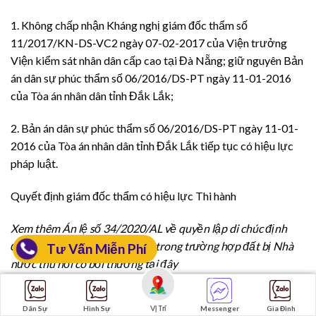
1. Không chấp nhận Kháng nghị giám đốc thẩm số
11/2017/KN-DS-VC2 ngày 07-02-2017 của Viện trưởng
Viện kiểm sát nhân dân cấp cao tại Đà Nẵng; giữ nguyên Bản
án dân sự phúc thẩm số 06/2016/DS-PT ngày 11-01-2016
của Tòa án nhân dân tỉnh Đắk Lắk;
2. Bản án dân sự phúc thẩm số 06/2016/DS-PT ngày 11-01-
2016 của Tòa án nhân dân tỉnh Đắk Lắk tiếp tục có hiệu lực
pháp luật.
Quyết định giám đốc thẩm có hiệu lực Thi hành
Xem thêm Án lệ số 34/2020/AL về quyền lập di chúc định
đoạt giá trị bồi thường về đất trong trường hợp đất bị Nhà
Tư Vấn Miễn Phí
nước thu hồi có bồi thường
tại đây
Công ty Luật TNHH QR LAW
Vị Trí
Dân Sự
Hình Sự
Messenger
Gia Đình