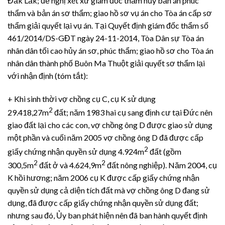
Đắk Lắk; đề nghị xét xử giám đốc thẩm hủy bản án phúc
thẩm và bản án sơ thẩm; giao hồ sơ vụ án cho Tòa án cấp sơ
thẩm giải quyết lại vụ án. Tại Quyết định giám đốc thẩm số
461/2014/DS-GĐT ngày 24-11-2014, Tòa Dân sự Tòa án
nhân dân tối cao hủy án sơ, phúc thẩm; giao hồ sơ cho Tòa án
nhân dân thành phố Buôn Ma Thuột giải quyết sơ thẩm lại
với nhận định (tóm tắt):
+ Khi sinh thời vợ chồng cụ C, cụ K sử dụng
2
29.418,27m
đất; năm 1983 hai cụ sang định cư tại Đức nên
giao đất lại cho các con, vợ chồng ông D được giao sử dụng
một phần và cuối năm 2005 vợ chồng ông D đã được cấp
2
giấy chứng nhận quyền sử dụng 4.924m
đất (gồm
2
2
300,5m
đất ở và 4.624,9m
đất nông nghiệp). Năm 2004, cụ
K hồi hương; năm 2006 cụ K được cấp giấy chứng nhận
quyền sử dụng cả diện tích đất mà vợ chồng ông D đang sử
dụng, đã được cấp giấy chứng nhận quyền sử dụng đất;
nhưng sau đó, Ủy ban phát hiện nên đã ban hành quyết định