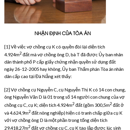
NHẬN ĐỊNH CỦA TÒA ÁN
[1] Về việc vợ chồng cụ K có quyền đòi lại diện tích
2
4.924m
đất mà vợ chồng ông D, bà T đã được Ủy ban nhân
dân thành phố P cấp giấy chứng nhận quyền sử dụng đất
ngày 26-12-2005 hay không, Ủy ban Thẩm phán Tòa án nhân
dân cấp cao tại Đà Nẵng xét thấy:
[2] Vợ chồng cụ Nguyễn C, cụ Nguyễn Thị K có 14 con chung,
ông Nguyễn Văn D là 01 trong số 14 người con chung của vợ
2
2
chồng cụ C, cụ K; diện tích 4.924m
đất (gồm 300,5m
đất ở
2
và 4.624,9m
đất nông nghiệp) hiện có tranh chấp giữa cụ K
với vợ chồng ông D là một phần trong tổng diện tích
2
29.418,27m
đất vợ chồng cụ C, cụ K tạo lập được lúc sinh