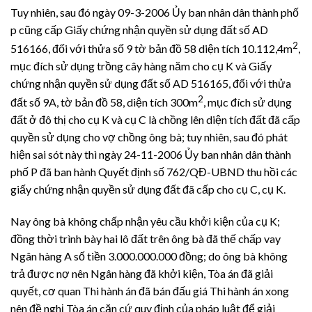
Tuy nhiên, sau đó ngày 09-3-2006 Ủy ban nhân dân thành phố
p cũng cấp Giấy chứng nhận quyền sử dụng đất số AD
2
516166, đối với thửa số 9 tờ bản đồ 58 diện tích 10.112,4m
,
mục đích sử dụng trồng cây hàng năm cho cụ K và Giấy
chứng nhận quyền sử dụng đất số AD 516165, đối với thửa
2
đất số 9A, tờ bản đồ 58, diện tích 300m
, mục đích sử dụng
đất ở đô thị cho cụ K và cụ C là chồng lên diện tích đất đã cấp
quyền sử dụng cho vợ chồng ông bà; tuy nhiên, sau đó phát
hiện sai sót này thì ngày 24-11-2006 Ủy ban nhân dân thành
phố P đã ban hành Quyết định số 762/QĐ-UBND thu hồi các
giấy chứng nhận quyền sử dụng đất đã cấp cho cụ C, cụ K.
Nay ông bà không chấp nhận yêu cầu khởi kiện của cụ K;
đồng thời trình bày hai lô đất trên ông bà đã thế chấp vay
Ngân hàng A số tiền 3.000.000.000 đồng; do ông bà không
trả được nợ nên Ngân hàng đã khởi kiện, Tòa án đã giải
quyết, cơ quan Thi hành án đã bán đấu giá Thi hành án xong
nên đề nghị Tòa án căn cứ quy định của pháp luật để giải