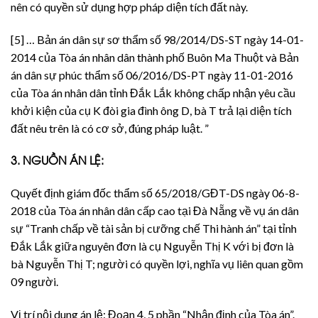
nên có quyền sử dụng hợp pháp diện tích đất này.
[5] … Bản án dân sự sơ thẩm số 98/2014/DS-ST ngày 14-01-
2014 của Tòa án nhân dân thành phố Buôn Ma Thuột và Bản
án dân sự phúc thẩm số 06/2016/DS-PT ngày 11-01-2016
của Tòa án nhân dân tỉnh Đắk Lắk không chấp nhận yêu cầu
khởi kiện của cụ K đòi gia đình ông D, bà T trả lại diện tích
đất nêu trên là có cơ sở, đúng pháp luật. ”
3. NGUỒN ÁN LỆ:
Quyết định giám đốc thẩm số 65/2018/GĐT-DS ngày 06-8-
2018 của Tòa án nhân dân cấp cao tại Đà Nẵng về vụ án dân
sự “Tranh chấp về tài sản bị cưỡng chế Thi hành án” tại tỉnh
Đắk Lắk giữa nguyên đơn là cụ Nguyễn Thị K với bị đơn là
bà Nguyễn Thị T; người có quyền lợi, nghĩa vụ liên quan gồm
09 người.
Vị trí nội dung án lệ: Đoạn 4, 5 phần “Nhận định của Tòa án”.