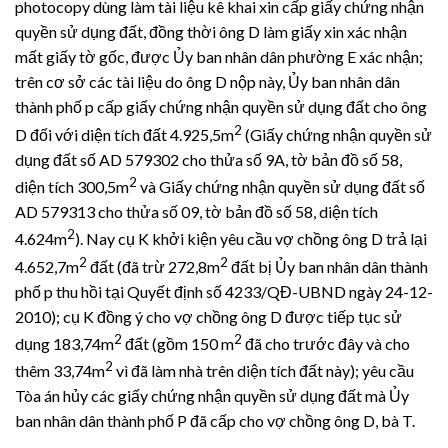
photocopy dùng làm tài liệu kê khai xin cấp giấy chứng nhận
quyền sử dụng đất, đồng thời ông D làm giấy xin xác nhận
mất giấy tờ gốc, được Ủy ban nhân dân phường E xác nhận;
trên cơ sở các tài liệu do ông D nộp này, Ủy ban nhân dân
thành phố p cấp giấy chứng nhận quyền sử dụng đất cho ông
2
D đối với diện tích đất 4.925,5m
(Giấy chứng nhận quyền sử
dụng đất số AD 579302 cho thửa số 9A, tờ bản đồ số 58,
2
diện tích 300,5m
và Giấy chứng nhận quyền sử dụng đất số
AD 579313 cho thửa số 09, tờ bản đồ số 58, diện tích
2
4.624m
). Nay cụ K khởi kiện yêu cầu vợ chồng ông D trả lại
2
2
4.652,7m
đất (đã trừ 272,8m
đất bị Ủy ban nhân dân thành
phố p thu hồi tại Quyết định số 4233/QĐ-UBND ngày 24-12-
2010); cụ K đồng ý cho vợ chồng ông D được tiếp tục sử
2
2
dụng 183,74m
đất (gồm 150 m
đã cho trước đây và cho
2
thêm 33,74m
vì đã làm nhà trên diện tích đất này); yêu cầu
Tòa án hủy các giấy chứng nhận quyền sử dụng đất mà Ủy
ban nhân dân thành phố P đã cấp cho vợ chồng ông D, bà T.