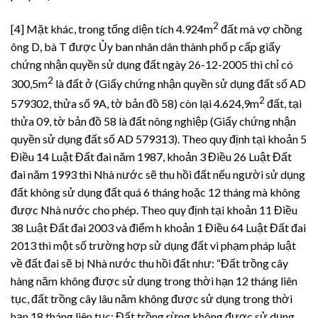
2
[4] Mặt khác, trong tổng diện tích 4.924m
đất mà vợ chồng
ông D, bà T được Ủy ban nhân dân thành phố p cấp giấy
chứng nhận quyền sử dụng đất ngày 26-12-2005 thì chỉ có
2
300,5m
là đất ở (Giấy chứng nhận quyền sử dụng đất số AD
2
579302, thửa số 9A, tờ bản đồ 58) còn lại 4.624,9m
đất, tại
thửa 09, tờ bản đồ 58 là đất nông nghiệp (Giấy chứng nhận
quyền sử dụng đất số AD 579313). Theo quy định tại khoản 5
Điều 14 Luật Đất đai năm 1987, khoản 3 Điều 26 Luật Đất
đai năm 1993 thì Nhà nước sẽ thu hồi đất nếu người sử dụng
đất không sử dụng đất quá 6 tháng hoặc 12 tháng mà không
được Nhà nước cho phép. Theo quy định tại khoản 11 Điều
38 Luật Đất đai 2003 và điểm h khoản 1 Điều 64 Luật Đất đai
2013 thì một số trường hợp sử dụng đất vi phạm pháp luật
về đất đai sẽ bị Nhà nước thu hồi đất như: “Đất trồng cây
hàng năm không được sử dụng trong thời hạn 12 tháng liên
tục, đất trồng cây lâu năm không được sử dụng trong thời
hạn 18 tháng liên tục; Đất trồng rừng không được sử dụng