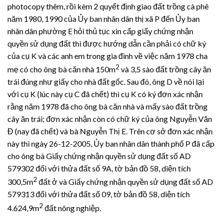
photocopy thêm, rồi kèm 2 quyết định giao đất trồng cà phê
năm 1980, 1990 của Ủy ban nhân dân thị xã P đến Ủy ban
nhân dân phường E hỏi thủ tục xin cấp giấy chứng nhận
quyền sử dụng đất thì được hướng dẫn cần phải có chữ ký
của cụ K và các anh em trong gia đình về việc năm 1978 cha
2
mẹ có cho ông bà căn nhà 150m
và 3,5 sào đất trồng cây ăn
trái đúng như giấy cho nhà đất gốc. Sau đó, ông D về nói lại
với cụ K (lúc này cụ C đã chết) thì cụ K có ký đơn xác nhận
rằng năm 1978 đã cho ông bà căn nhà và mấy sào đất trồng
cây ăn trái; đơn xác nhận còn có chữ ký của ông Nguyễn Văn
Đ (nay đã chết) và bà Nguyễn Thị E. Trên cơ sở đơn xác nhận
này thì ngày 26-12-2005, Ủy ban nhân dân thành phố P đã cấp
cho ông bà Giấy chứng nhận quyền sử dụng đất số AD
579302 đối với thửa đất số 9A, tờ bản đồ 58, diện tích
2
300,5m
đất ở và Giấy chứng nhận quyền sử dụng đất số AD
579313 đối với thửa đất số 09, tờ bản đồ 58, diện tích
2
4.624,9m
đất nông nghiệp.