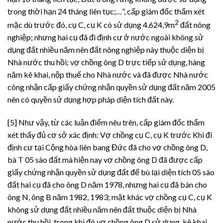
trong thời hạn 24 tháng liên tục;…”, cấp giám đốc thẩm xét
2
mặc dù trước đó, cụ C, cụ K có sử dụng 4.624,9m
đất nông
nghiệp; nhưng hai cụ đã đi định cư ở nước ngoài không sử
dụng đất nhiều năm nên đất nông nghiệp này thuộc diện bị
Nhà nước thu hồi; vợ chồng ông D trực tiếp sử dụng, hàng
năm kê khai, nộp thuế cho Nhà nước và đã được Nhà nước
công nhận cấp giấy chứng nhận quyền sử dụng đất năm 2005
nên có quyền sử dụng hợp pháp diện tích đất này.
[5] Như vậy, từ các luận điểm nêu trên, cấp giám đốc thẩm
xét thấy đủ cơ sở xác định: Vợ chồng cụ C, cụ K trước Khi đi
định cư tại Cộng hòa liên bang Đức đã cho vợ chồng ông D,
bà T 05 sào đất mà hiện nay vợ chồng ông D đã được cấp
giấy chứng nhận quyền sử dụng đất để bù lại diện tích 05 sào
đất hai cụ đã cho ông D năm 1978, nhưng hai cụ đã bán cho
ông N, ông B năm 1982, 1983; mặt khác vợ chồng cụ C, cụ K
không sử dụng đất nhiều năm nên đất thuộc diện bị Nhà
nước thu hồi, trong khi đó vợ chồng ông D sử dụng, kê khai