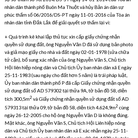
nhân dân thành phố Buôn Ma Thuột và hủy Bản án dân sự
phúc thẩm số 06/2016/DS-PT ngày 11-01-2016 của Tòa án
nhân dân tỉnh Đắk Lắk để giải quyết sơ thẩm lại vì:
+ Quá trình kê khai lập thủ tục xin cấp giấy chứng nhận
quyền sử dụng đất, ông Nguyễn Văn D đã sử dụng bản photo
và giả mạo giấy cho nhà và đất ngày 02-01-1978 (sửa chữa
tứ cận), bổ sung xác nhận của ông Nguyễn Văn S, Chủ tịch
Hội liên hiệp nông dân và Chủ tịch Ủy ban nhân dân xã E ngày
25-11-1983 (sau ngày cho đất hơn 5 năm) là trái pháp luật,
Ủy ban nhân dân thành phố P đã cấp Giấy chứng nhận quyền
sử dụng đất số AD 579302 tại thửa 9A, tờ bản đồ 58, diện
2
tích 300,5m
và Giấy chứng nhận quyền sử dụng đất số AD
2
579313 tại thửa 09, tờ bản đồ 58, diện tích 4.624,9m
cùng
ngày 26-12-2005 cho hộ ông Nguyễn Văn D là không đúng.
Mặt khác, ông Nguyễn Văn S, Chủ tịch Hội Liên hiệp nông
dân và Chủ tịch Ủy ban nhân dân xã E xác nhận ngày 25-11-