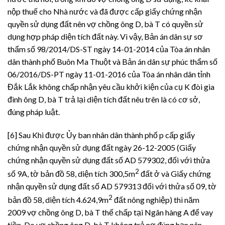
nộp thuế cho Nhà nước và đã được cấp giấy chứng nhận
quyền sử dụng đất nên vợ chồng ông D, bà T có quyền sử
dụng hợp pháp diện tích đất này. Vì vậy, Bản án dân sự sơ
thẩm số 98/2014/DS-ST ngày 14-01-2014 của Tòa án nhân
dân thành phố Buôn Ma Thuột và Bản án dân sự phúc thẩm số
06/2016/DS-PT ngày 11-01-2016 của Tòa án nhân dân tỉnh
Đắk Lắk không chấp nhận yêu cầu khởi kiện của cụ K đòi gia
đình ông D, bà T trả lại diện tích đất nêu trên là có cơ sở,
đúng pháp luật.
[6] Sau Khi được Ủy ban nhân dân thành phố p cấp giấy
chứng nhận quyền sử dụng đất ngày 26-12-2005 (Giấy
chứng nhận quyền sử dụng đất số AD 579302, đối với thửa
2
số 9A, tờ bản đồ 58, diện tích 300,5m
đất ở và Giấy chứng
nhận quyền sử dụng đất số AD 579313 đối với thửa số 09, tờ
2
bản đồ 58, diện tích 4.624,9m
đất nông nghiệp) thì năm
2009 vợ chồng ông D, bà T thế chấp tại Ngân hàng A để vay
tiền. Do vợ chồng ông D, bà T không trả nợ đúng hạn nên