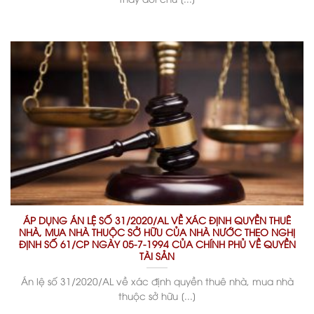
ÁP DỤNG ÁN LỆ SỐ 31/2020/AL VỀ XÁC ĐỊNH QUYỀN THUÊ
NHÀ, MUA NHÀ THUỘC SỞ HỮU CỦA NHÀ NƯỚC THEO NGHỊ
ĐỊNH SỐ 61/CP NGÀY 05-7-1994 CỦA CHÍNH PHỦ VỀ QUYỀN
TÀI SẢN
Án lệ số 31/2020/AL về xác định quyền thuê nhà, mua nhà
thuộc sở hữu [...]