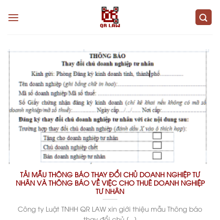
Skip
to
content
TẢI MẪU THÔNG BÁO THAY ĐỔI CHỦ DOANH NGHIỆP TƯ
NHÂN VÀ THÔNG BÁO VỀ VIỆC CHO THUÊ DOANH NGHIỆP
TƯ NHÂN
Công ty Luật TNHH QR LAW xin giới thiệu mẫu Thông báo
thay đổi chủ [...]