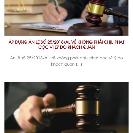
ÁP DỤNG ÁN LỆ SỐ 25/2018/AL VỀ KHÔNG PHẢI CHỊU PHẠT
CỌC VÌ LÝ DO KHÁCH QUAN
Án lệ số 25/2018/AL về không phải chịu phạt cọc vì lý do
khách quan [...]