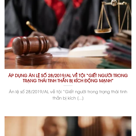
ÁP DỤNG ÁN LỆ SỐ 28/2019/AL VỀ TỘI “GIẾT NGƯỜI TRONG
TRẠNG THÁI TINH THẦN BỊ KÍCH ĐỘNG MẠNH”
Án lệ số 28/2019/AL về tội “Giết người trong trạng thái tinh
thần bị kích [...]