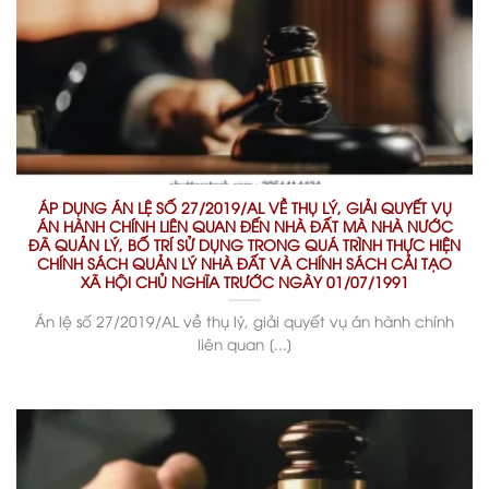
ÁP DỤNG ÁN LỆ SỐ 27/2019/AL VỀ THỤ LÝ, GIẢI QUYẾT VỤ
ÁN HÀNH CHÍNH LIÊN QUAN ĐẾN NHÀ ĐẤT MÀ NHÀ NƯỚC
ĐÃ QUẢN LÝ, BỐ TRÍ SỬ DỤNG TRONG QUÁ TRÌNH THỰC HIỆN
CHÍNH SÁCH QUẢN LÝ NHÀ ĐẤT VÀ CHÍNH SÁCH CẢI TẠO
XÃ HỘI CHỦ NGHĨA TRƯỚC NGÀY 01/07/1991
Án lệ số 27/2019/AL về thụ lý, giải quyết vụ án hành chính
liên quan [...]