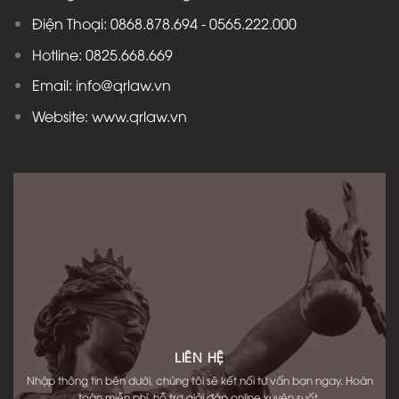
Điện Thoại: 0868.878.694 - 0565.222.000
Hotline: 0825.668.669
Email: info@qrlaw.vn
Website: www.qrlaw.vn
LIÊN HỆ
Nhập thông tin bên dưới, chúng tôi sẽ kết nối tư vấn bạn ngay. Hoàn
toàn miễn phí, hỗ trợ giải đáp online xuyên suốt.