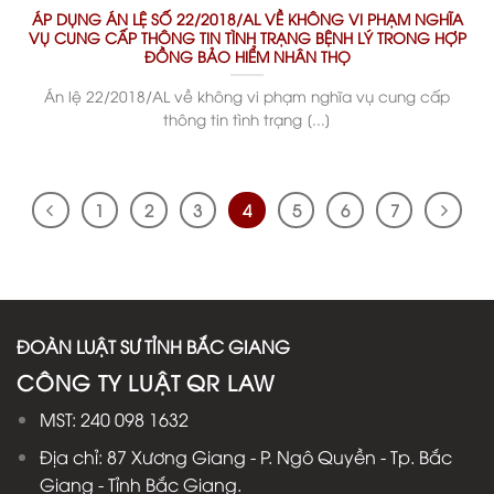
ÁP DỤNG ÁN LỆ SỐ 22/2018/AL VỀ KHÔNG VI PHẠM NGHĨA
VỤ CUNG CẤP THÔNG TIN TÌNH TRẠNG BỆNH LÝ TRONG HỢP
ĐỒNG BẢO HIỂM NHÂN THỌ
Án lệ 22/2018/AL về không vi phạm nghĩa vụ cung cấp
thông tin tình trạng [...]
1
2
3
4
5
6
7
ĐOÀN LUẬT SƯ TỈNH BẮC GIANG
CÔNG TY LUẬT QR LAW
MST: 240 098 1632
Địa chỉ: 87 Xương Giang - P. Ngô Quyền - Tp. Bắc
Giang - Tỉnh Bắc Giang.