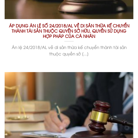
ÁP DỤNG ÁN LỆ SỐ 24/2018/AL VỀ DI SẢN THỪA KẾ CHUYỂN
THÀNH TÀI SẢN THUỘC QUYỀN SỞ HỮU, QUYỀN SỬ DỤNG
HỢP PHÁP CỦA CÁ NHÂN
Án lệ 24/2018/AL về di sản thừa kế chuyển thành tài sản
thuộc quyền sở [...]