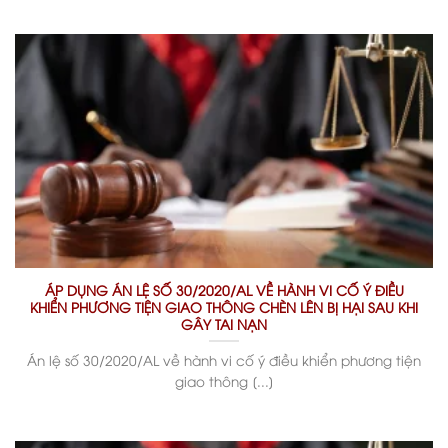
ÁP DỤNG ÁN LỆ SỐ 30/2020/AL VỀ HÀNH VI CỐ Ý ĐIỀU
KHIỂN PHƯƠNG TIỆN GIAO THÔNG CHÈN LÊN BỊ HẠI SAU KHI
GÂY TAI NẠN
Án lệ số 30/2020/AL về hành vi cố ý điều khiển phương tiện
giao thông [...]