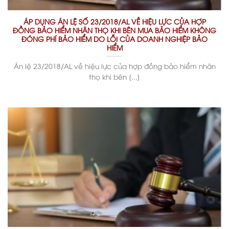
ÁP DỤNG ÁN LỆ SỐ 23/2018/AL VỀ HIỆU LỰC CỦA HỢP
ĐỒNG BẢO HIỂM NHÂN THỌ KHI BÊN MUA BẢO HIỂM KHÔNG
ĐÓNG PHÍ BẢO HIỂM DO LỖI CỦA DOANH NGHIỆP BẢO
HIỂM
Án lệ 23/2018/AL về hiệu lực của hợp đồng bảo hiểm nhân
thọ khi bên [...]