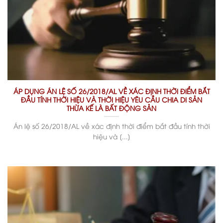
ÁP DỤNG ÁN LỆ SỐ 26/2018/AL VỀ XÁC ĐỊNH THỜI ĐIỂM BẮT
ĐẦU TÍNH THỜI HIỆU VÀ THỜI HIỆU YÊU CẦU CHIA DI SẢN
THỪA KẾ LÀ BẤT ĐỘNG SẢN
Án lệ số 26/2018/AL về xác định thời điểm bắt đầu tính thời
hiệu và [...]