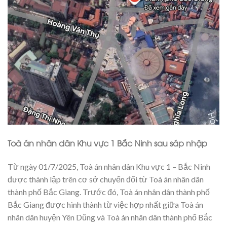
Toà án nhân dân Khu vực 1 Bắc Ninh sau sáp nhập
Từ ngày 01/7/2025, Toà án nhân dân Khu vực 1 – Bắc Ninh
được thành lập trên cơ sở chuyển đổi từ Toà án nhân dân
thành phố Bắc Giang. Trước đó, Toà án nhân dân thành phố
Bắc Giang được hình thành từ việc hợp nhất giữa Toà án
nhân dân huyện Yên Dũng và Toà án nhân dân thành phố Bắc