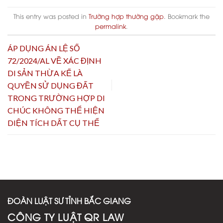
This entry was posted in
Trường hợp thường gặp
. Bookmark the
permalink
.
ÁP DỤNG ÁN LỆ SỐ
72/2024/AL VỀ XÁC ĐỊNH
DI SẢN THỪA KẾ LÀ
QUYỀN SỬ DỤNG ĐẤT
TRONG TRƯỜNG HỢP DI
CHÚC KHÔNG THỂ HIỆN
DIỆN TÍCH DẤT CỤ THỂ
ĐOÀN LUẬT SƯ TỈNH BẮC GIANG
CÔNG TY LUẬT QR LAW