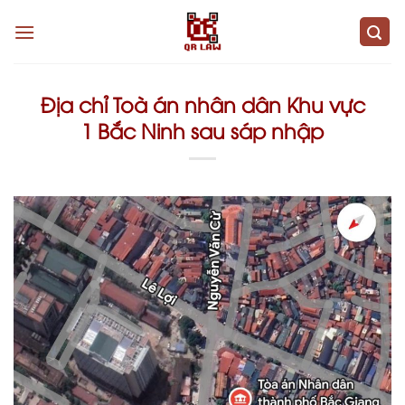
Skip
to
content
Địa chỉ Toà án nhân dân Khu vực
1 Bắc Ninh sau sáp nhập