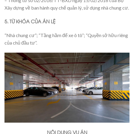
– Thông tư số 02/2016/TT-BXD ngày 15/02/2016 của Bộ
Xây dựng về ban hành quy chế quản lý, sử dụng nhà chung cư.
5. TỪ KHÓA CỦA ÁN LỆ
“Nhà chung cư”; “Tầng hầm để xe ô tô”; “Quyền sở hữu riêng
của chủ đầu tư”.
NỘI DUNG VỤ ÁN