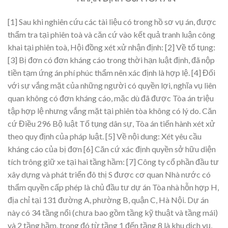
[1] Sau khi nghiên cứu các tài liệu có trong hồ sơ vụ án, được
thẩm tra tại phiên toà và căn cứ vào kết quả tranh luận công
khai tại phiên toà, Hội đồng xét xử nhận định:
[2] Về tố tụng:
[3] Bị đơn có đơn kháng cáo trong thời hạn luật định, đã nộp
tiền tạm ứng án phí phúc thẩm nên xác định là hợp lệ.
[4] Đối
với sự vắng mặt của những người có quyền lợi, nghĩa vụ liên
quan không có đơn kháng cáo, mặc dù đã được Tòa án triệu
tập hợp lệ nhưng vắng mặt tại phiên tòa không có lý do. Căn
cứ Điều 296 Bộ luật Tố tụng dân sự, Tòa án tiến hành xét xử
theo quy định của pháp luật.
[5] Về nội dung: Xét yêu cầu
kháng cáo của bị đơn
[6] Căn cứ xác định quyền sở hữu diện
tích trông giữ xe tại hai tầng hầm:
[7] Công ty cổ phần đầu tư
xây dựng và phát triển đô thị S được cơ quan Nhà nước có
thẩm quyền cấp phép là chủ đầu tư dự án Tòa nhà hỗn hợp H,
địa chỉ tại 131 đường A, phường B, quận C, Hà Nội. Dự án
này có 34 tầng nổi (chưa bao gồm tầng kỹ thuật và tầng mái)
và 2 tầng hầm, trong đó từ tầng 1 đến tầng 8 là khu dịch vụ,