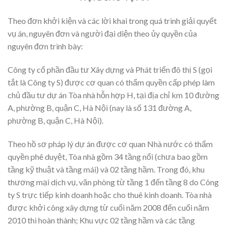
Theo đơn khởi kiện và các lời khai trong quá trình giải quyết
vụ án, nguyên đơn và người đại diện theo ủy quyền của
nguyên đơn trình bày:
Công ty cổ phần đầu tư Xây dựng và Phát triển đô thị S (gọi
tắt là Công ty S) được cơ quan có thẩm quyền cấp phép làm
chủ đầu tư dự án Tòa nhà hỗn hợp H, tại địa chỉ km 10 đường
A, phường B, quận C, Hà Nội (nay là số 131 đường A,
phường B, quận C, Hà Nội).
Theo hồ sơ pháp lý dự án được cơ quan Nhà nước có thẩm
quyền phê duyệt, Tòa nhà gồm 34 tầng nổi (chưa bao gồm
tầng kỹ thuật và tầng mái) và 02 tầng hầm. Trong đó, khu
thương mại dịch vụ, văn phòng từ tầng 1 đến tầng 8 do Công
ty S trực tiếp kinh doanh hoặc cho thuê kinh doanh. Tòa nhà
được khởi công xây dựng từ cuối năm 2008 đến cuối năm
2010 thì hoàn thành; Khu vực 02 tầng hầm và các tầng