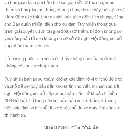
và bàn giao kinh phí bảo trì, bàn giao hồ sơ tòa nhà, hoàn
thiện và bàn giao hệ thống phòng cháy, chữa cháy, bàn giao và
kiểm đếm các thiết bị tòa nhà, bàn giao diện tích chung, riêng
cho Ban quản trị đại diện cho cư dân. Tuy nhiên trong quá
trình giải quyết vụ án tại giai đoạn sơ thẩm, bị đơn không có
yêu cầu phản tố nên không có cơ sở đề nghị Hội đồng xét xử
cấp phúc thẩm xem xét.
Từ những phân tích nêu trên thấy kháng cáo của bị đơn là
không có căn cứ chấp nhận.
Tuy nhiên bản án sơ thẩm không xác định rõ vị trí chỗ để ô tô
và chỗ để xe máy dẫn đến khó khăn cho việc thi hành án, đề
nghị Hội đồng xét xử cấp phúc thẩm căn cứ khoản 2 Điều
308 Bộ luật Tố tụng dân sự, sửa bản án sơ thẩm, bổ sung
việc xác định vị trí chỗ để xe ô tô, chỗ để xe máy làm căn cứ
thi hành án.
NHẬN ĐỊNH CỦA TÒA ÁN