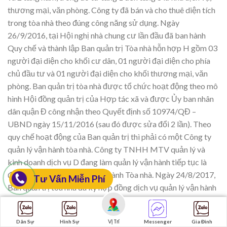
thương mại, văn phòng. Công ty đã bán và cho thuê diện tích
trong tòa nhà theo đúng công năng sử dụng. Ngày
26/9/2016, tại Hội nghị nhà chung cư lần đầu đã ban hành
Quy chế và thành lập Ban quản trị Tòa nhà hỗn hợp H gồm 03
người đại diện cho khối cư dân, 01 người đại diện cho phía
chủ đầu tư và 01 người đại diện cho khối thương mại, văn
phòng. Ban quản trị tòa nhà được tổ chức hoạt động theo mô
hình Hội đồng quản trị của Hợp tác xã và được Ủy ban nhân
dân quận Đ công nhận theo Quyết định số 10974/QĐ –
UBND ngày 15/11/2016 (sau đó được sửa đổi 2 lần). Theo
quy chế hoạt động của Ban quản trị thì phải có một Công ty
quản lý vận hành tòa nhà. Công ty TNHH MTV quản lý và
kinh doanh dịch vụ D đang làm quản lý vận hành tiếp tục là
đơn vị thực hiện quản lý, vận hành Tòa nhà. Ngày 24/8/2017,
Tư Vấn Miễn Phí
Ban quản trị tòa nhà đã ký hợp đồng dịch vụ quản lý vận hành
nhà chung cư số 01/2017/HĐDV với đơn vị cung cấp dịch vụ
quản lý vận hành nhà chung cư mới là Công ty cổ phần G.
Vị Trí
Dân Sự
Hình Sự
Messenger
Gia Đình
Tháng 2/2019 Ban quản trị lại ký Hợp đồng dịch vụ quản lý