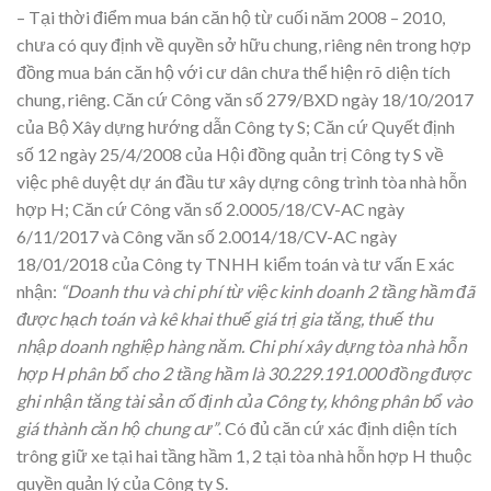
– Tại thời điểm mua bán căn hộ từ cuối năm 2008 – 2010,
chưa có quy định về quyền sở hữu chung, riêng nên trong hợp
đồng mua bán căn hộ với cư dân chưa thể hiện rõ diện tích
chung, riêng. Căn cứ Công văn số 279/BXD ngày 18/10/2017
của Bộ Xây dựng hướng dẫn Công ty S; Căn cứ Quyết định
số 12 ngày 25/4/2008 của Hội đồng quản trị Công ty S về
việc phê duyệt dự án đầu tư xây dựng công trình tòa nhà hỗn
hợp H; Căn cứ Công văn số 2.0005/18/CV-AC ngày
6/11/2017 và Công văn số 2.0014/18/CV-AC ngày
18/01/2018 của Công ty TNHH kiểm toán và tư vấn E xác
nhận:
“Doanh thu và chi phí từ việc kinh doanh 2 tầng hầm đã
được hạch toán và kê khai thuế giá trị gia tăng, thuế thu
nhập doanh nghiệp hàng năm. Chi phí xây dựng tòa nhà hỗn
hợp H phân bổ cho 2 tầng hầm là 30.229.191.000 đồng được
ghi nhận tăng tài sản cố định của Công ty, không phân bổ vào
giá thành căn hộ chung cư”
. Có đủ căn cứ xác định diện tích
trông giữ xe tại hai tầng hầm 1, 2 tại tòa nhà hỗn hợp H thuộc
quyền quản lý của Công ty S.