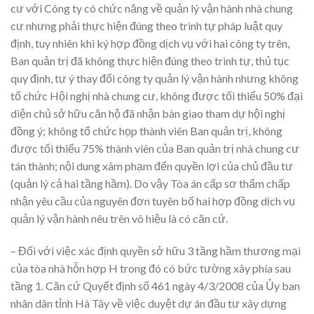
cư với Công ty có chức năng về quản lý vận hành nhà chung
cư nhưng phải thực hiện đúng theo trình tự pháp luật quy
định, tuy nhiên khi ký hợp đồng dịch vụ với hai công ty trên,
Ban quản trị đã không thực hiện đúng theo trình tự, thủ tục
quy định, tự ý thay đổi công ty quản lý vận hành nhưng không
tổ chức Hội nghị nhà chung cư, không được tối thiểu 50% đại
diện chủ sở hữu căn hộ đã nhận bàn giao tham dự hội nghị
đồng ý; không tổ chức họp thành viên Ban quản trị, không
được tối thiểu 75% thành viên của Ban quản trị nhà chung cư
tán thành; nội dung xâm phạm đến quyền lợi của chủ đầu tư
(quản lý cả hai tầng hầm). Do vậy Tòa án cấp sơ thẩm chấp
nhận yêu cầu của nguyên đơn tuyên bố hai hợp đồng dịch vụ
quản lý vận hành nêu trên vô hiệu là có căn cứ.
– Đối với việc xác định quyền sở hữu 3 tầng hầm thương mại
của tòa nhà hỗn hợp H trong đó có bức tường xây phía sau
tầng 1. Căn cứ Quyết định số 461 ngày 4/3/2008 của Ủy ban
nhân dân tỉnh Hà Tây về việc duyệt dự án đầu tư xây dựng