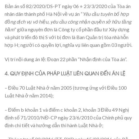
Bản án số 82/2020/DS-PT ngày 06 + 23/3/2020 của Tòa án
nhân dân thành phố Hà Nội về vụ án “
Yêu cầu tuyên bố hợp
đồng dịch vụ vô hiệu, yêu cầu công nhận quyền sở hữu tầng
hầm
” giữa nguyên đơn là Công ty cổ phần đầu tư Xây dựng
và phát triển đô thị S với bị đơn là Ban Quản trị tòa nhà hỗn
hợp H; người có quyền lợi, nghĩa vụ liên quan gồm 03 người.
Vị trí nội dung án lệ: Đoạn 22 phần “Nhận định của Tòa án”.
4. QUY ĐỊNH CỦA PHÁP LUẬT LIÊN QUAN ĐẾN ÁN LỆ
– Điều 70 Luật Nhà ở năm 2005 (tương ứng với Điều 100
Luật Nhà ở năm 2014);
– Điểm b khoản 1 và điểm c khoản 2, khoản 3 Điều 49 Nghị
định số 71/2010/NĐ-CP ngày 23/6/2010 của Chính phủ quy
định chi tiết và hướng dẫn thi hành Luật Nhà ở;