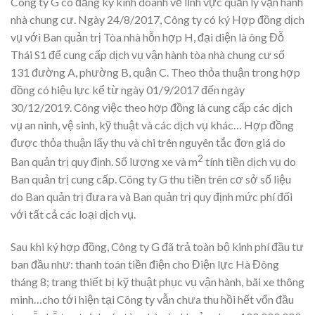
Công ty G có đăng ký kinh doanh về lĩnh vực quản lý vận hành
nhà chung cư. Ngày 24/8/2017, Công ty có ký Hợp đồng dịch
vụ với Ban quản trị Tòa nhà hỗn hợp H, đại diện là ông Đỗ
Thái S1 để cung cấp dịch vụ vận hành tòa nhà chung cư số
131 đường A, phường B, quận C. Theo thỏa thuận trong hợp
đồng có hiệu lực kể từ ngày 01/9/2017 đến ngày
30/12/2019. Công việc theo hợp đồng là cung cấp các dịch
vụ an ninh, vệ sinh, kỹ thuật và các dịch vụ khác… Hợp đồng
được thỏa thuận lấy thu và chi trên nguyên tắc đơn giá do
2
Ban quản trị quy định. Số lượng xe và m
tính tiền dịch vụ do
Ban quản trị cung cấp. Công ty G thu tiền trên cơ sở số liệu
do Ban quản trị đưa ra và Ban quản trị quy định mức phí đối
với tất cả các loại dịch vụ.
Sau khi ký hợp đồng, Công ty G đã trả toàn bộ kinh phí đầu tư
ban đầu như: thanh toán tiền điện cho Điện lực Hà Đông
tháng 8; trang thiết bị kỹ thuật phục vụ vận hành, bãi xe thông
minh…cho tới hiện tại Công ty vẫn chưa thu hồi hết vốn đầu