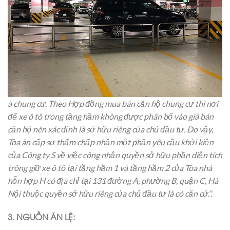
à chung cư. Theo Hợp đồng mua bán căn hộ chung cư thì nơi
để xe ô tô trong tầng hầm không được phân bổ vào giá bán
căn hộ nên xác định là sở hữu riêng của chủ đầu tư. Do vậy,
Tòa án cấp sơ thẩm chấp nhận một phần yêu cầu khởi kiện
của Công ty S về việc công nhận quyền sở hữu phần diện tích
trông giữ xe ô tô tại tầng hầm 1 và tầng hầm 2 của Tòa nhà
hỗn hợp H có địa chỉ tại 131 đường A, phường B, quận C, Hà
Nội thuộc quyền sở hữu riêng của chủ đầu tư là có căn cứ.”.
3. NGUỒN ÁN LỆ: