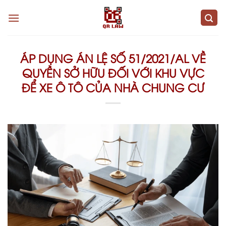
Skip
to
content
ÁP DỤNG ÁN LỆ SỐ 51/2021/AL VỀ
QUYỀN SỞ HỮU ĐỐI VỚI KHU VỰC
ĐỂ XE Ô TÔ CỦA NHÀ CHUNG CƯ