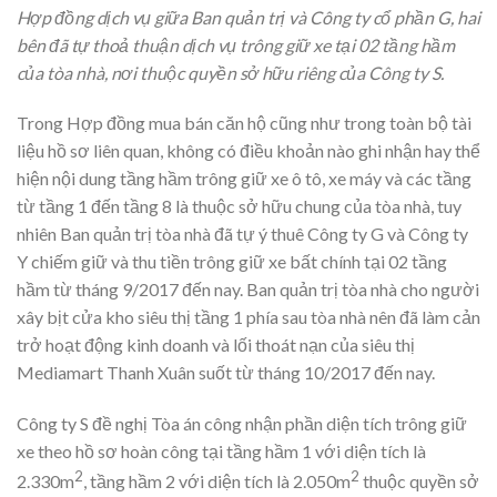
Hợp đồng dịch vụ giữa Ban quản trị và Công ty cổ phần G, hai
bên đã tự thoả thuận dịch vụ trông giữ xe tại 02 tầng hầm
của tòa nhà, nơi thuộc quyền sở hữu riêng của Công ty S.
Trong Hợp đồng mua bán căn hộ cũng như trong toàn bộ tài
liệu hồ sơ liên quan, không có điều khoản nào ghi nhận hay thể
hiện nội dung tầng hầm trông giữ xe ô tô, xe máy và các tầng
từ tầng 1 đến tầng 8 là thuộc sở hữu chung của tòa nhà, tuy
nhiên Ban quản trị tòa nhà đã tự ý thuê Công ty G và Công ty
Y chiếm giữ và thu tiền trông giữ xe bất chính tại 02 tầng
hầm từ tháng 9/2017 đến nay. Ban quản trị tòa nhà cho người
xây bịt cửa kho siêu thị tầng 1 phía sau tòa nhà nên đã làm cản
trở hoạt động kinh doanh và lối thoát nạn của siêu thị
Mediamart Thanh Xuân suốt từ tháng 10/2017 đến nay.
Công ty S đề nghị Tòa án công nhận phần diện tích trông giữ
xe theo hồ sơ hoàn công tại tầng hầm 1 với diện tích là
2
2
2.330m
, tầng hầm 2 với diện tích là 2.050m
thuộc quyền sở