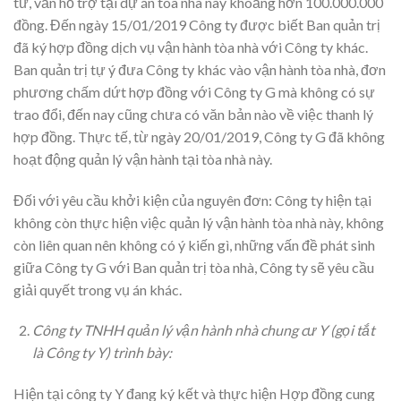
tư, vẫn hỗ trợ tại dự án tòa nhà này khoảng hơn 100.000.000
đồng. Đến ngày 15/01/2019 Công ty được biết Ban quản trị
đã ký hợp đồng dịch vụ vận hành tòa nhà với Công ty khác.
Ban quản trị tự ý đưa Công ty khác vào vận hành tòa nhà, đơn
phương chấm dứt hợp đồng với Công ty G mà không có sự
trao đổi, đến nay cũng chưa có văn bản nào về việc thanh lý
hợp đồng. Thực tế, từ ngày 20/01/2019, Công ty G đã không
hoạt động quản lý vận hành tại tòa nhà này.
Đối với yêu cầu khởi kiện của nguyên đơn: Công ty hiện tại
không còn thực hiện việc quản lý vận hành tòa nhà này, không
còn liên quan nên không có ý kiến gì, những vấn đề phát sinh
giữa Công ty G với Ban quản trị tòa nhà, Công ty sẽ yêu cầu
giải quyết trong vụ án khác.
Công ty TNHH quản lý vận hành nhà chung cư Y (gọi tắt
là Công ty Y) trình bày:
Hiện tại công ty Y đang ký kết và thực hiện Hợp đồng cung