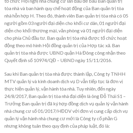
tổ chức Hội nghị nhà chung cư lần đầu để bầu Ban quản trị
tòa nhà và ban hành quy chế hoạt động của Ban quản trị tòa
nhà hỗn hợp H. Theo đó, thành viên Ban quản trị tòa nhà có 05
người gồm 03 người đại diện cho khối cư dân, 01 người đại
diện cho khối thương mại, văn phòng và 01 người đại diện
cho phía Chủ đầu tư. Ban quản trị tòa nhà được tổ chức hoạt
động theo mô hình Hội đồng quản trị của Hợp tác xã. Ban
quản trị tòa nhà được UBND quận Hà Đông công nhận theo
Quyết định số 10974/QĐ – UBND ngày 15/11/2016.
Sau khi Ban quản trị tòa nhà được thành lập, Công ty TNHH
MTV quản lý và kinh doanh dịch vụ D vẫn tiếp tục là đơn vị
thực hiện quản lý, vận hành tòa nhà. Tuy nhiên, đến ngày
24/8/2017, Ban quản trị tòa nhà đại diện là ông Đỗ Thái S1 –
Trưởng Ban quản trị đã ký hợp đồng dịch vụ quản lý vận hành
nhà chung cư số 01/2017/HĐDV với đơn vị cung cấp dịch vụ
quản lý vận hành nhà chung cư mới là Công ty cổ phần G
nhưng không tuân theo quy định của pháp luật, đó là: