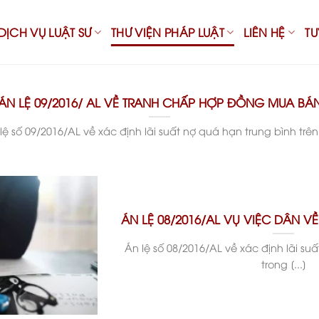
DỊCH VỤ LUẬT SƯ
THƯ VIỆN PHÁP LUẬT
LIÊN HỆ
T
ÁN LỆ 09/2016/ AL VỀ TRANH CHẤP HỢP ĐỒNG MUA BÁ
lệ số 09/2016/AL về xác định lãi suất nợ quá hạn trung bình trên [
ÁN LỆ 08/2016/AL VỤ VIỆC DÂN 
Án lệ số 08/2016/AL về xác định lãi suất
trong [...]