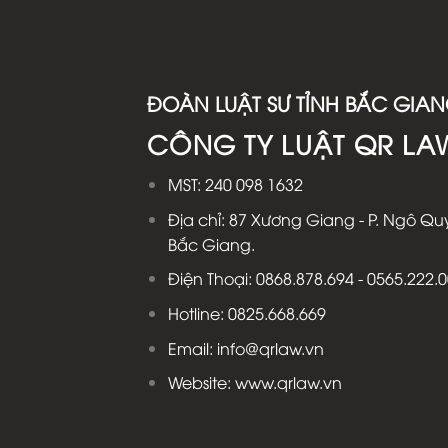
ĐOÀN LUẬT SƯ TỈNH BẮC GIA
CÔNG TY LUẬT QR LA
MST: 240 098 1632
Địa chỉ: 87 Xương Giang - P. Ngô Quy
Bắc Giang.
Điện Thoại: 0868.878.694 - 0565.222.
Hotline: 0825.668.669
Email: info@qrlaw.vn
Website: www.qrlaw.vn