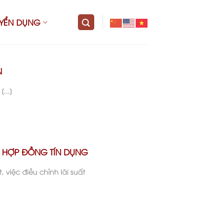
UYỂN DỤNG
N
...]
VỀ HỢP ĐỒNG TÍN DỤNG
, việc điều chỉnh lãi suất