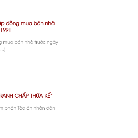
hợp đồng mua bán nhà
/1991
ng mua bán nhà trước ngày
..]
TRANH CHẤP THỪA KẾ”
hẩm phán Tòa án nhân dân