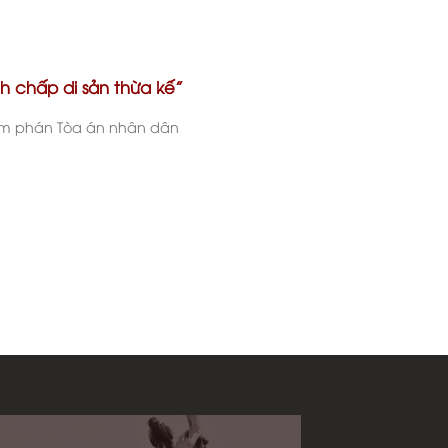
nh chấp di sản thừa kế”
hẩm phán Tòa án nhân dân