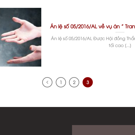
Án lệ số 05/2016/AL về vụ án ” Tra
Án lệ số 05/2016/AL Được Hội đồng T
tối cao [...]
1
2
3