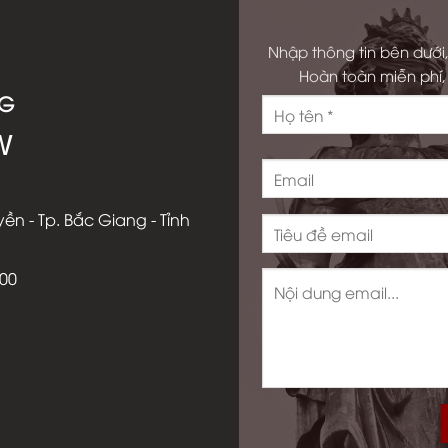
Nhập thông tin bên dưới,
Hoàn toàn miễn phí, 
NG
W
ền - Tp. Bắc Giang - Tỉnh
000