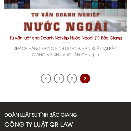
Tư vấn luật cho Doanh Nghiệp Nước Ngoài [1] Bắc Giang
KHÁCH HÀNG ĐANG KINH DOANH, SẢN XUẤT TẠI BẮC
GIANG VÀ KHU VỰC LÂN CẬN, [...]
1
2
3
ĐOÀN LUẬT SƯ TỈNH BẮC GIANG
CÔNG TY LUẬT QR LAW