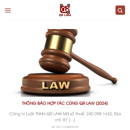
Skip
to
content
THÔNG BÁO HỢP TÁC CÙNG QR LAW [2024]
Công ty Luật TNHH QR LAW Mã số thuế: 240 098 1632, Địa
chỉ: 87 [...]
48.140 COMMENTS